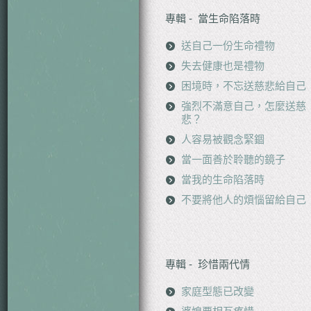
專輯 - 當生命陷落時
送自己一份生命禮物
失去健康也是禮物
困境時，不忘送慈悲給自己
強烈不滿意自己，怎麼送慈
悲？
人容易被觀念緊錮
當一面善於聆聽的鏡子
當我的生命陷落時
不要將他人的煩惱留給自己
專輯 - 珍惜兩代情
家庭型態已改變