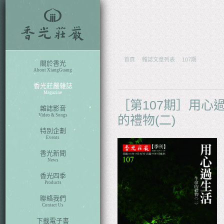
ch
首頁
雜誌文章列表
107期
關於香光
About XiangGuang
香光莊嚴雜誌
Magazine
［第107期］用心
雜誌影音
Video & Songs
的禮物(二)
特別企劃
Events
香光新聞
News
香光四季
Products
聯絡我們
Contact Us
下載電子書