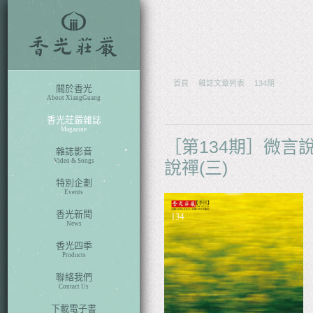
ch
首頁
雜誌文章列表
134期
關於香光
About XiangGuang
香光莊嚴雜誌
Magazine
［第134期］微言
雜誌影音
Video & Songs
說禪(三)
特別企劃
Events
香光新聞
News
香光四季
Products
聯絡我們
Contact Us
下載電子書