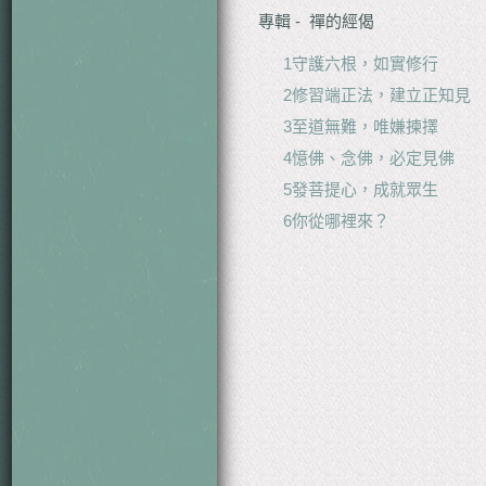
專輯 - 禪的經偈
1守護六根，如實修行
2修習端正法，建立正知見
3至道無難，唯嫌揀擇
4憶佛、念佛，必定見佛
5發菩提心，成就眾生
6你從哪裡來？