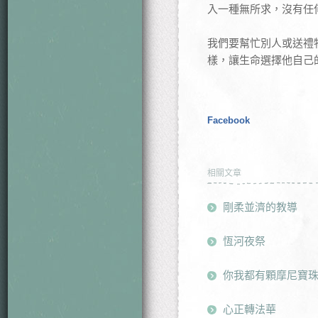
入一種無所求，沒有任
我們要幫忙別人或送禮
樣，讓生命選擇他自己
Facebook
相關文章
剛柔並濟的教導
恆河夜祭
你我都有顆摩尼寶
心正轉法華