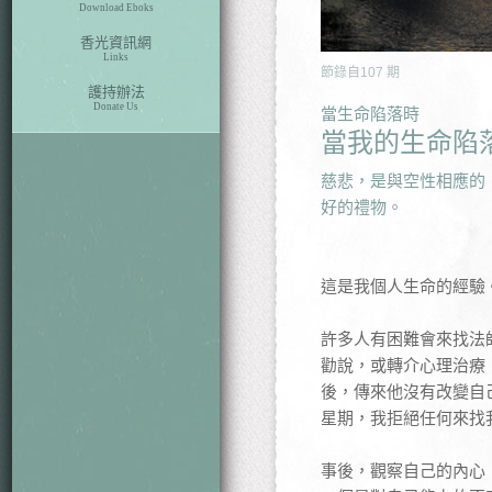
Download Eboks
香光資訊網
Links
節錄自
107
期
護持辦法
Donate Us
當生命陷落時
當我的生命陷
慈悲，是與空性相應的
好的禮物。
這是我個人生命的經驗
許多人有困難會來找法
勸說，或轉介心理治療
後，傳來他沒有改變自
星期，我拒絕任何來找
事後，觀察自己的內心