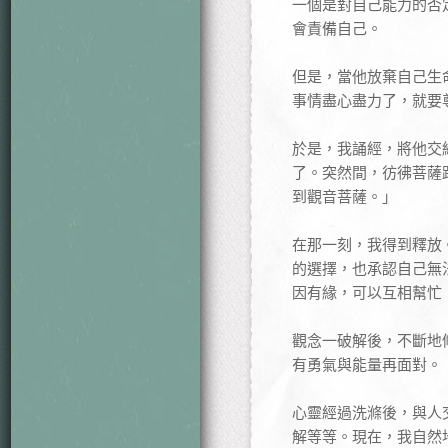
一個是對自己能力的否
會責備自己。
但是，當他放棄自己生
事情盡心盡力了，就要
於是，我誦經，將他交
了。突然間，彷彿菩薩
到觀音菩薩。」
在那一刻，我得到釋放
的選擇，也承認自己無
因有緣，可以互相幫忙
觀念一破解後，不斷地
有勇氣與能量再面對。
心靈經過洗滌後，與人
解等等。現在，我自然