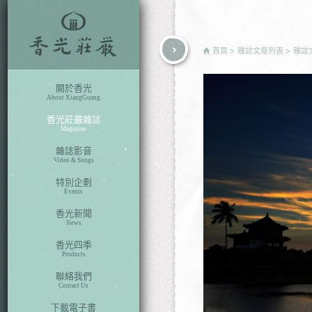
rch
首頁
雜誌文章列表
雜誌
關於香光
About XiangGuang
香光莊嚴雜誌
Magazine
雜誌影音
Video & Songs
特別企劃
Events
香光新聞
News
香光四季
Products
聯絡我們
Contact Us
下載電子書