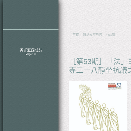
ch
首頁
雜誌文章列表
053期
關於香光
About XiangGuang
香光莊嚴雜誌
Magazine
［第53期］「法」
雜誌影音
Video & Songs
寺二一八靜坐抗議
特別企劃
Events
香光新聞
News
香光四季
Products
聯絡我們
Contact Us
下載電子書