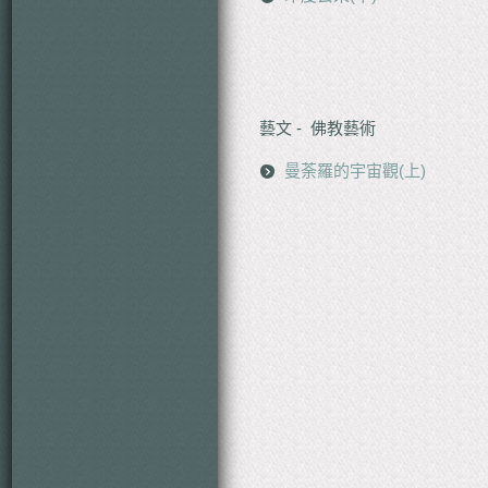
藝文 - 佛教藝術
曼荼羅的宇宙觀(上)