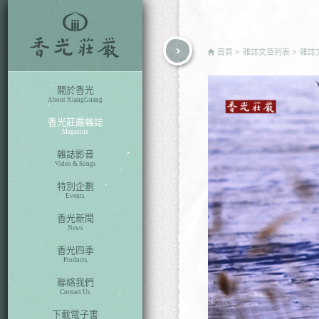
rch
首頁
雜誌文章列表
雜誌
關於香光
About XiangGuang
香光莊嚴雜誌
Magazine
雜誌影音
Video & Songs
特別企劃
Events
香光新聞
News
香光四季
Products
聯絡我們
Contact Us
下載電子書