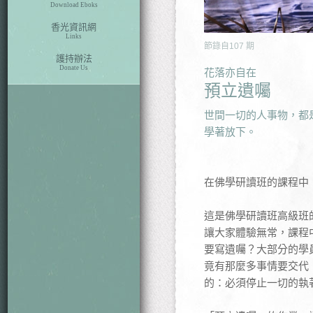
Download Eboks
香光資訊網
Links
節錄自
107
期
護持辦法
Donate Us
花落亦自在
預立遺囑
世間一切的人事物，都
學著放下。
在佛學研讀班的課程中
這是佛學研讀班高級班
讓大家體驗無常，課程
要寫遺囑？大部分的學
竟有那麼多事情要交代
的：必須停止一切的執