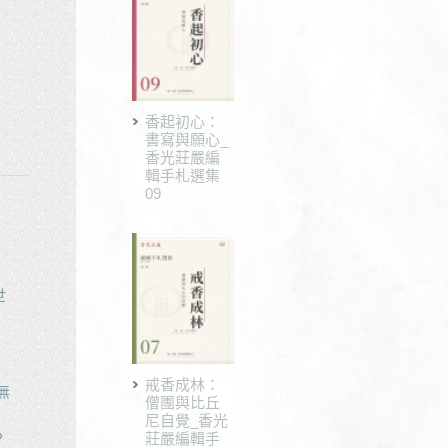
香起初心：
書寫與願心_
香光莊嚴編
輯手札選集
09
世
戒香成林：
無
僧團與比丘
尼自覺_香光
莊嚴編輯手
？