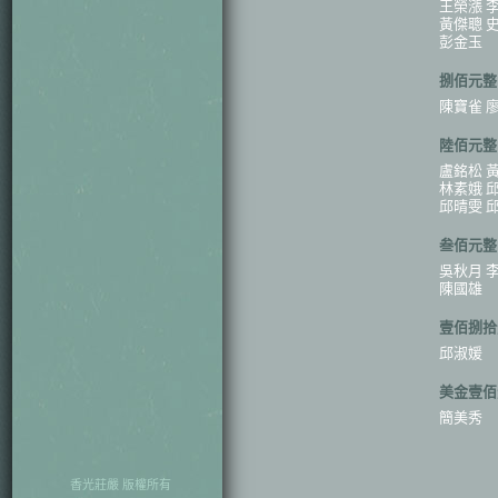
王榮漲 
黃傑聰 
彭金玉
捌佰元整
陳寶雀 
陸佰元整
盧銘松 
林素娥 
邱晴雯 
叁佰元整
吳秋月 
陳國雄
壹佰捌拾
邱淑媛
美金壹佰
簡美秀
香光莊嚴 版權所有