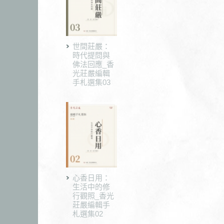
世間莊嚴：
時代提問與
佛法回應_香
光莊嚴編輯
手札選集03
心香日用：
生活中的修
行觀照_香光
莊嚴編輯手
札選集02