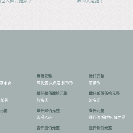
向世人極力推薦？
界的人是誰？
壹萬元整
陸仟元整
基金會
陳秀滿 朱色君 趙玲玲
簡伊伶
肆仟肆佰肆拾元整
肆仟貳佰伍拾元整
施郁芬
無名氏
無名氏
元整
叁仟肆佰元整
叁仟元整
菩提乙班
釋自修 楊曉帆 蘇才晃
壹仟捌佰元整
壹仟伍佰元整