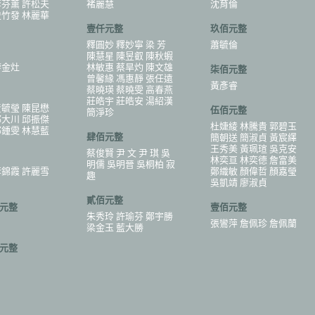
李芬薰 許松夫
褚麗慧
沈育倫
史竹發 林麗華
壹仟元整
玖佰元整
釋圓妙 釋妙寧 梁 芳
蕭毓倫
陳慧星 陳昱叡 陳秋蝦
廖金灶
林敏惠 蔡旱灼 陳文雄
柒佰元整
曾馨緣 馮惠靜 張任遠
黃彥睿
蔡曉瑛 蔡曉雯 高春燕
莊皓宇 莊皓安 湯紹漢
黃毓瑩 陳昆懋
伍佰元整
簡淨珍
邱大川 邱振傑
杜婕綾 林騰貴 郭碧玉
邱鍾雯 林慧藍
肆佰元整
簡朝送 簡淑貞 黃宸繹
王秀美 黃珮瑄 吳克安
蔡俊賢 尹 文 尹 琪 吳
林奕亘 林奕德 詹富美
明儒 吳明晉 吳桐柏 寂
李錦霞 許麗雪
鄭織敏 顏偉哲 顏嘉瑩
趣
吳凱靖 廖淑貞
貳佰元整
元整
壹佰元整
朱秀玲 許瑜芬 鄭宇勝
張鸞萍 詹佩珍 詹佩蘭
梁金玉 藍大勝
元整