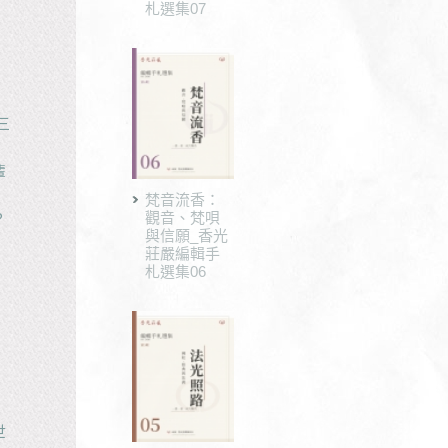
札選集07
三
輩
梵音流香：
觀音、梵唄
？
與信願_香光
莊嚴編輯手
札選集06
」
世