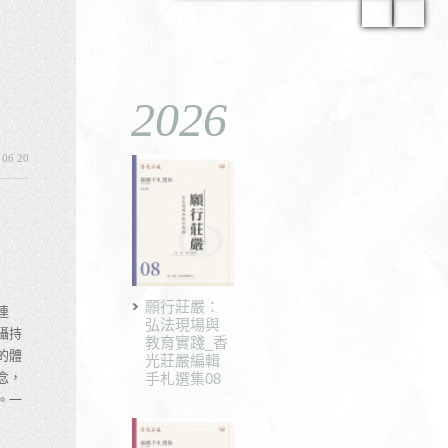
2026
 06 20
願行莊嚴：
連
弘法現場與
攝持
教育實踐_香
的體
光莊嚴編輯
念，
手札選集08
。一