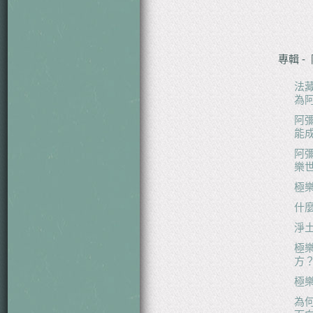
專輯 
法
為
阿
能
阿
樂
極
什
淨
極
方
極
為