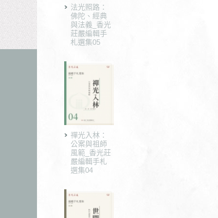
法光照路：
佛陀、經典
與法義_香光
莊嚴編輯手
札選集05
禪光入林：
公案與祖師
風範_香光莊
嚴編輯手札
選集04