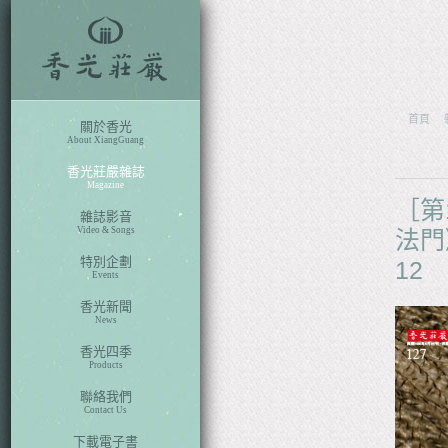
fb
search
其它雜誌
首頁
關於香光
About XiangGuang
香光莊嚴雜誌
Magazine
［第
雜誌影音
Video & Songs
法門
特別企劃
12
Events
香光新聞
News
香光四季
Products
聯絡我們
Contact Us
下載電子書