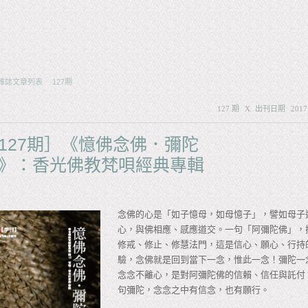
雜誌文章列表
127期
127 期
X
出刊日期
2017
127期］《憶佛念佛．彌陀
》：香光佛教梵唄經典專輯
念佛的心是「如子憶母，如母憶子」，譬如母子
心，與佛相應、感應道交。一句「阿彌陀佛」，
修戒、修止、修慧法門，這是信心、願心、行持
驗，念佛就是回到當下一念，惟此一念！彌陀一
念念不離心，是對阿彌陀佛的信賴、信任與託付
句彌陀，念念之中有信念，也有願行。