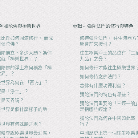
- 阿彌陀佛與極樂世界
專輯 - 彌陀法門的修行與特色
藏比丘如何圓滿修行， 而成
修持彌陀法門， 往生時西方
阿彌陀佛？
聖會前來接引？
彌陀佛立下多少大願？為何
往生極樂淨土的品位有「三
成就「極樂世界」？
九品」之分？
彌陀佛的淨土為何稱為「極
如何修行才能往生極樂世界
世界」？
如何修持念佛法門？
樂世界為何在 「西方」？
念佛有什麼功德利益？
麼是「淨土」？
彌陀法門的特色有哪些？
土是天界嗎？
彌陀法門重要的「三經一論
樂世界是個什麼樣子的地
是指哪些經論？
？
彌陀法門為何在中國如此盛
樂世界有何殊勝之處？
行？
何釋尊說極樂世界最莊嚴，
中國歷史上第一個往生極樂