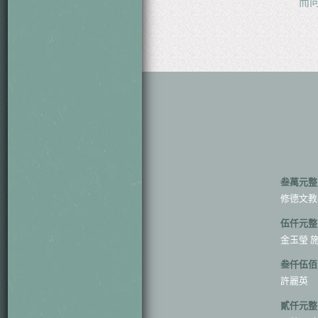
而
叁萬元整
修德文教
伍仟元整
金玉瑩 
叁仟伍佰
許麗英
貳仟元整