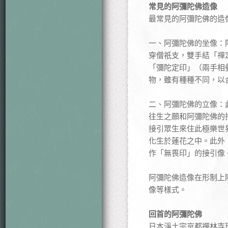
常見的阿彌陀佛造像
最常見的阿彌陀佛的造
一、阿彌陀佛的坐像：
穿僧祇支，雙手結「禪
「彌陀定印」（兩手相
物，雖有種種不同，以
二、阿彌陀佛的立像：
往生之願和阿彌陀佛的
接引眾生來住此極樂世
化生於蓮花之中。此外
作「無畏印」的接引像
阿彌陀佛造像在形制上
像等樣式。
回首的阿彌陀佛
日本淨土宗京都禪林寺