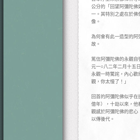
公分的「回望阿彌陀佛
一。其特別之處在於佛
像。
為何會有此一造型的阿彌
故。
篤信阿彌陀佛的永觀自
元一○八二年二月十五
永觀一時驚詫，內心歡
觀，你太慢了！」
回首的阿彌陀佛似乎在
億年），十劫以來，他
觀感於阿彌陀佛的悲心
以傳後代。