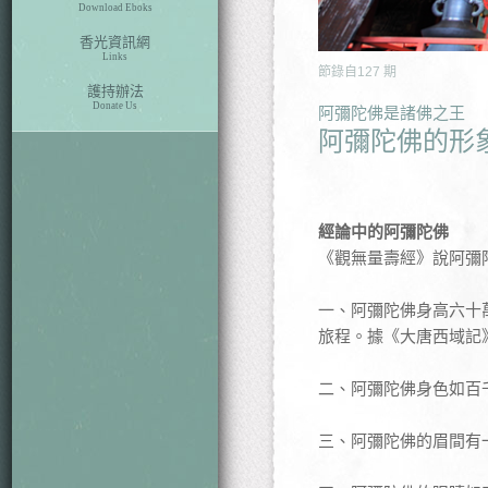
Download Eboks
香光資訊網
Links
節錄自
127
期
護持辦法
Donate Us
阿彌陀佛是諸佛之王
阿彌陀佛的形
經論中的阿彌陀佛
《觀無量壽經》說阿彌
一、阿彌陀佛身高六十
旅程。據《大唐西域記
二、阿彌陀佛身色如百
三、阿彌陀佛的眉間有