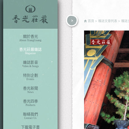
rch
首頁
雜誌文章列表
雜誌
關於香光
About XiangGuang
香光莊嚴雜誌
Magazine
雜誌影音
Video & Songs
特別企劃
Events
香光新聞
News
香光四季
Products
聯絡我們
Contact Us
下載電子書