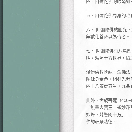
四、阿彌陀佛的眼睛如
五、阿彌陀佛周身的毛
六、 阿彌陀佛的圓光
無數化菩薩以為侍者。
七、 阿彌陀佛有八萬
明，遍照十方世界，攝
漢傳佛教晚課、念佛法
陀佛身金色，相好光明
四十八願度眾生，九品
此外，世親菩薩（400
「無量大寶王，微妙淨
妙聲，梵響聞十方」；
佛的莊嚴功德。