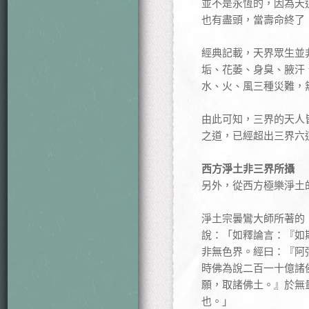
並不是永恆的，因為天
也有盡頭，當壽命終了
經典記載，天界眾生並
垢、花萎、身臭、腋汗
水、火、風三種災難，
由此可知，三界的天人
之道，已經超出三界六
西方淨土非三界所攝
另外，從西方極樂淨土
淨土宗曇鸞大師所著的
說：「如釋論言：『如
非無色界。經曰：『阿
時佛為說二百一十億諸
願，取諸佛土。』於無
也。」