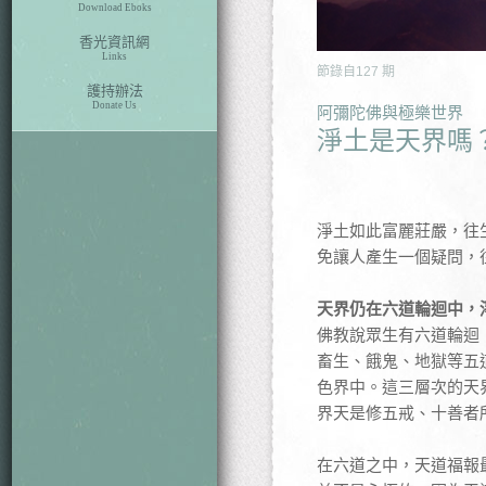
Download Eboks
香光資訊網
Links
節錄自
127
期
護持辦法
Donate Us
阿彌陀佛與極樂世界
淨土是天界嗎
淨土如此富麗莊嚴，往
免讓人產生一個疑問，
天界仍在六道輪迴中，
佛教說眾生有六道輪迴
畜生、餓鬼、地獄等五
色界中。這三層次的天
界天是修五戒、十善者
在六道之中，天道福報