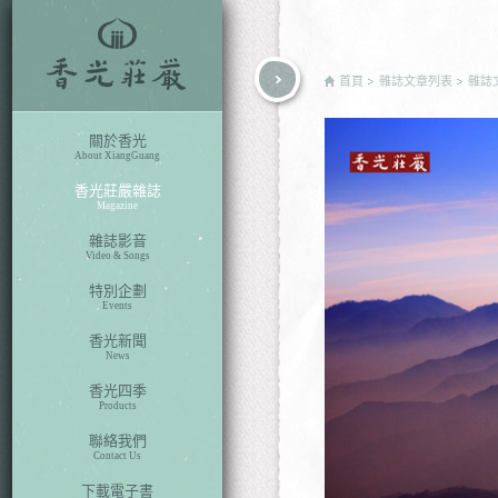
rch
首頁
雜誌文章列表
雜誌
關於香光
About XiangGuang
香光莊嚴雜誌
Magazine
雜誌影音
Video & Songs
特別企劃
Events
香光新聞
News
香光四季
Products
聯絡我們
Contact Us
下載電子書