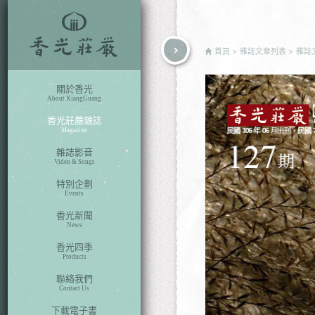
rch
首頁
雜誌文章列表
雜誌
關於香光
About XiangGuang
香光莊嚴雜誌
Magazine
雜誌影音
Video & Songs
特別企劃
Events
香光新聞
News
香光四季
Products
聯絡我們
Contact Us
下載電子書