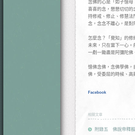
念佛的心是「如子憶母
喜喜的念，懇懇切切的
持修戒、修止、修慧法
念，念念不離心，是對
怎麼念？「覺知」的修
未來，只在當下一心。
一剷一鋤盡是阿彌陀佛
憶佛念佛，念佛學佛，
佛，受委屈的時候、高
Facebook
相關文章
附錄五 佛說帝釋般