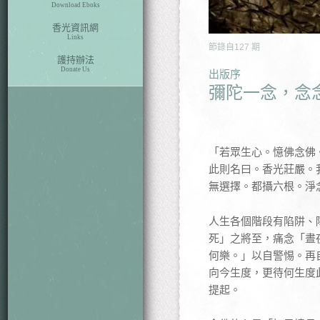
Download Eboks
香光資訊網
Links
節錄自
127
期
護持辦法
Donate Us
出版序
彌陀一念，念
「若眾生心。憶佛念佛
此則名曰。香光莊嚴。
無選擇。都攝六根。淨
人生各個階段有陷阱、
死」之將至，痛念「晝
何樂。」以自警惕。再
向今生度，更待何生度
提起。