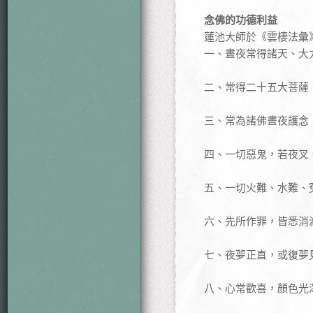
念佛的功德利益
蓮池大師於《雲棲法彙
一、晝夜常得諸天、大
二、常得二十五大菩薩
三、常為諸佛晝夜護念
四、一切惡鬼，若夜叉
五、一切火難、水難、
六、先所作罪，皆悉消
七、夜夢正直，或復夢
八、心常歡喜，顏色光