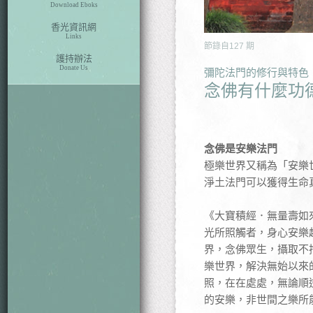
Download Eboks
香光資訊網
Links
節錄自
127
期
護持辦法
Donate Us
彌陀法門的修行與特色
念佛有什麼功
念佛是安樂法門
極樂世界又稱為「安樂
淨土法門可以獲得生命
《大寶積經．無量壽如
光所照觸者，身心安樂
界，念佛眾生，攝取不
樂世界，解決無始以來
照，在在處處，無論順
的安樂，非世間之樂所