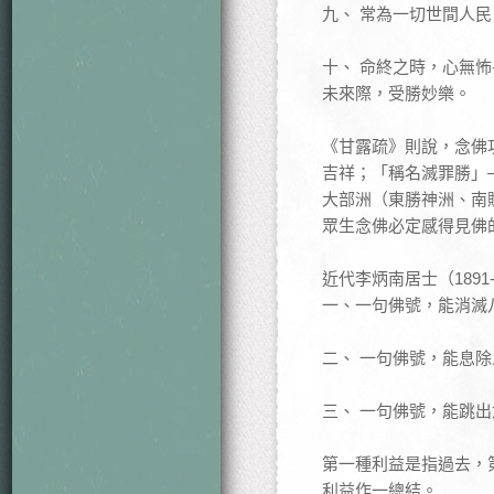
九、 常為一切世間人
十、 命終之時，心無
未來際，受勝妙樂。
《甘露疏》則說，念佛
吉祥；「稱名滅罪勝」
大部洲（東勝神洲、南
眾生念佛必定感得見佛
近代李炳南居士（1891
一、一句佛號，能消滅
二、 一句佛號，能息
三、 一句佛號，能跳
第一種利益是指過去，
利益作一總結。