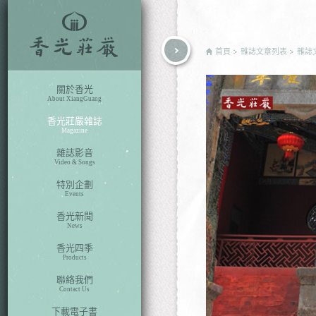
rch
首頁
雜誌文章列表
雜誌
關於香光
About XiangGuang
香光莊嚴雜誌
Magazine
雜誌影音
Video & Songs
特別企劃
Events
香光新聞
News
香光四季
Products
聯絡我們
Contact Us
下載電子書