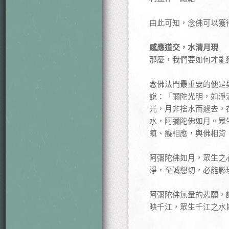
由此可知，念佛可以獲
感應道交，水清月現
那麼，我們要如何才能
念佛法門最重要的便是
說：「彌陀光明，如淨
光，月非捨水而遽去，
水，阿彌陀佛如月。眾
瞋、癡相應，與佛相背
阿彌陀佛如月，眾生之
淨，至誠懇切，必能影
阿彌陀佛無量的悲願，
映千江，眾生千江之水