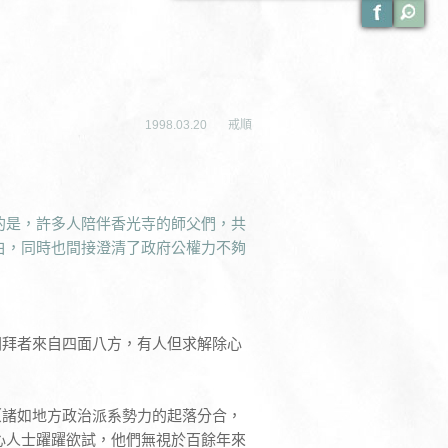
1998.03.20
戒順
的是，許多人陪伴香光寺的師父們，共
白，同時也間接澄清了政府公權力不夠
朝拜者來自四面八方，有人但求解除心
（諸如地方政治派系勢力的起落分合，
心人士躍躍欲試，他們無視於百餘年來