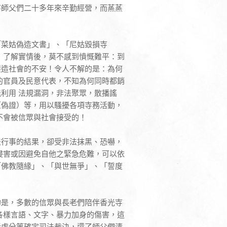
寺師父們二十多年來辛勤經營，而蒸蒸
「菜姑偽造文書」、「尼姑毀損寺
，了解實情後，莫不感到憤慨難平：到
製造社會的不安！令人不解的是：為何
的官員及民意代表，不知為何同時都銷
利用 法規漏洞，非法聚眾，散播謠
（偽證）等，用以騷擾各項寺務活動，
不會被信眾與社會接受的！
法行事的結果，卻受非法抹黑、恐嚇，
侵害或因避免自他之緊急危難，可以依
「佛教隨緣」、「與世無爭」、「誓度
的是，多數的信眾與長老們陪伴香光寺
各樣言語、文字、暴力加身的傷害，這
訴處分等確定司法裁決，還了師父們清