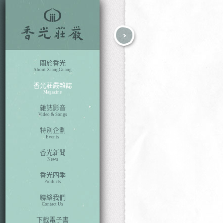
fb
search
關於香光
About XiangGuang
香光莊嚴雜誌
Magazine
雜誌影音
Video & Songs
特別企劃
Events
香光新聞
News
香光四季
Products
聯絡我們
Contact Us
下載電子書