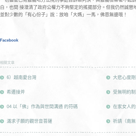
白，也間 接澄清了政府公權力不夠堅定的搖擺部分。但我仍然誠懇
並對少數的「有心份子」說：放咱「大媽」一馬，佛恩無邊哦！
Facebook
相關文章
6）越南愛台灣
大悲心度剛
希遷接斧
受無明約制
04 以「佛」作為與世間溝通 的符碼
在家女人的
滿求子願的觀世音菩薩
祈請（南無本師