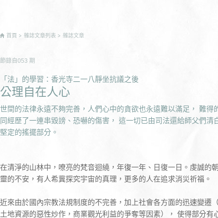
首頁
雜誌文章列表
雜誌文章
節錄自
053
期
「法」的學習：香光寺二一八靜坐抗議之後
公理自在人心
世間的法律永遠不夠完善，人們心中的貪欲也永遠難以滿足， 難得
同經歷了一連串毀謗、恐嚇的傷害， 這一切已由司法還給師父們清
堅定的搖擺部分。
在清淨的山林中，嘹亮的梵音迴繞，年復一年、日復一日。虔誠的
靈的不安，有人希冀探究宇宙的真理，更多的人在追求消災祈福。
近來由於國內宗教法規制度的不完善，加上社會各方面的迅速變遷
土地資源的惡性炒作，商業觀光利益的爭奪等因素）， 使得部分有