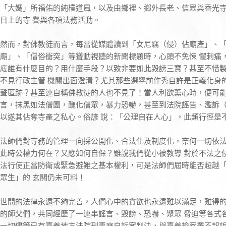
「大媽」所福佑的純樸道風，以及由鄉裡、鄉外長老、信眾與香光
日上的寺 譽與各項法務活動。
然而，對佛教徒而言，每當從媒體讀到「女尼竊（侵）佔廟產」、
廟」、「僧俗衝突」等聳動視聽的新聞標題時，心頭不免悚 懼刺痛
底誰有什麼目的？用什麼手段？以致非要如此毀謗三寶？甚至不惜
不見行政主管 機關出面澄清？尤其那些選舉前作秀自許是正義化身
聲匿跡？甚至連自稱佛教徒的人也不見了！當人利欲薰心時，便可能
言，抹黑如法僧團，醜化僧眾，暴力恐嚇，甚至到法院誣告、濫訴
以遂其佔奪寺產之私心。俗諺 說：「公理自在人心」，此類行徑是
法師們對寺務的管理一向採公開化、合法化及制度化，奈何一切依
此時公權力何在？又應如何自保？雖說我們從小被教導 對於不法之
法行使正當防衛或緊急避難之基本權利，可是法師們屆時能否超越
眾生」的 玄關仍未可料！
世間的法律永遠不夠完善，人們心中的貪欲也永遠難以滿足，難得
的師父們，共同經歷了一連串謠言、毀謗、恐嚇、聚眾 脅迫等各式
一切儘管已有嘉義地方法院刑事庭自訴案判決，與嘉義檢察署不起