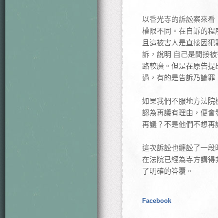
以香光寺的訴訟案來看
權限不同。在自訴的程
且這被害人是直接因犯
訴，說明 自己是間接
路較廣。但是在原告提
過，有的是告訴乃論罪
如果我們不服地方法院
認為再議有理由，便會
再議？不是他們不想再
這次訴訟也纏訟了一段
在法院已經為寺方講得
了明確的答覆。
Facebook