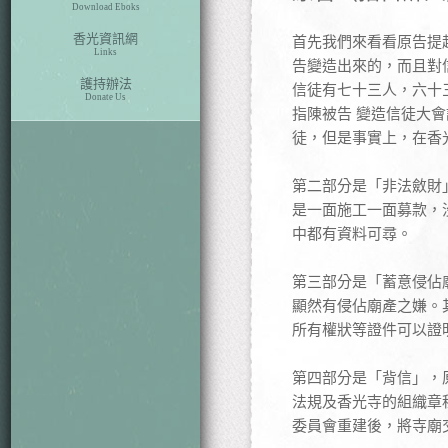
Download Eboks
香光資訊網
首先我們來看看原告提
Links
告變造出來的，而且對
護持辦法
信徒有七十三人，六十
Donate Us
指陳被告 變造信徒大
徒，但是事實上，在香
第二部分是「非法斂財
是一面施工一面募款，
中都有資料可尋。
第三部分是「蓄意侵佔
顯然有侵佔廟產之嫌。
所有權狀等證件可以證
第四部分是「背信」，
法規及香光寺的組織章
委員會重建後，將寺廟