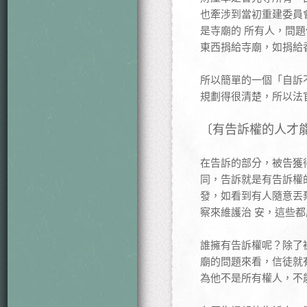
也牽涉到當初重建委員
是寺廟的 所有人，問
東西捐給寺廟，如捐給
所以簡單的一個「自訴
規劃得很清楚，所以法
〔有告訴權的人才
在告訴的部分，被告獲
同，告訴就是有告訴權
發，如看到有人隨意丟
察來維護治 安，這些
誰擁有告訴權呢？除了
廟的問題來看，信徒就
為他不是所有權人，不