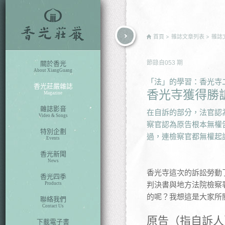
rch
首頁
雜誌文章列表
雜誌
節錄自
053
期
關於香光
About XiangGuang
「法」的學習：香光寺
香光莊嚴雜誌
香光寺獲得勝
Magazine
雜誌影音
在自訴的部分，法官認
Video & Songs
察官認為原告根本無權
特別企劃
過，連檢察官都無權起
Events
香光新聞
News
香光寺這次的訴訟勞動
香光四季
判決書與地方法院檢察
Products
的呢？我想這是大家所
聯絡我們
Contact Us
原告（指自訴人
下載電子書