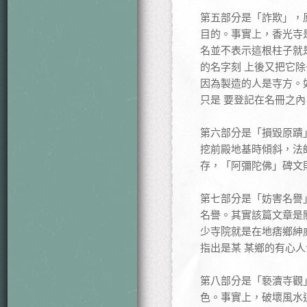
第五部分是「詐欺」，
目的。事實上，香光寺
名並不表示這根柱子就
的名字刻 上後又把它
因為製造的人是寺方。
只是 要登記在名冊之
第六部分是「損毀原蹟
挖前殿地基時傾斜，法
存，「阿彌陀佛」碑文
第七部分是「妨害名譽
名譽。其實該篇文章是
少寺院就是在地痞鄉紳
指出是某 某鄉的有心
第八部分是「褻瀆寺觀
色。事實上，破壞風水