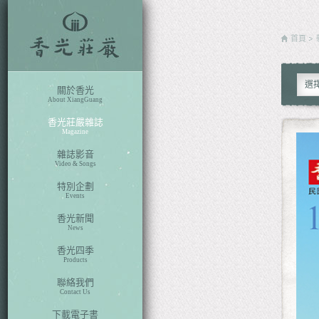
fb
search
首頁
各期雜誌
選
關於香光
About XiangGuang
香光莊嚴雜誌
Magazine
雜誌影音
Video & Songs
特別企劃
Events
香光新聞
News
香光四季
Products
聯絡我們
Contact Us
下載電子書