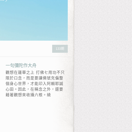
133期
一句彌陀作大舟
觀想在蓮華之上 打佛七用功不只
限於口念，而是要讓佛號充偏整
個身心世界，才能印入阿賴耶誠
心田。因此，在稱念之外，還要
藉著觀想來收攝六根。繞