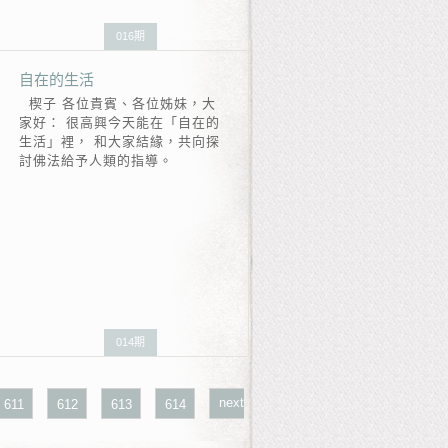
016期
自在的生活
楔子 各位貴賓、各位姊妹，大
家好： 很高興今天能在「自在的
生活」裡， 和大家結緣，共向探
討佛法給予人類的指導。
014期
next
611
612
613
614