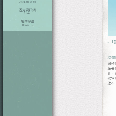
Download Eboks
香光資訊網
Links
護持辦法
Donate Us
- 
以彌
同修
藉著
界，
佛堂
放不