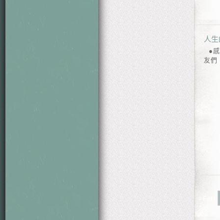
人生
●感
友們
‹ First