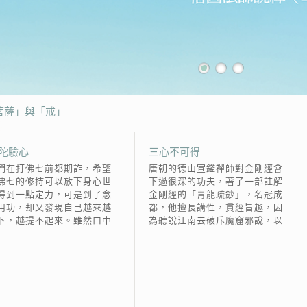
「菩薩」與「戒」
陀驗心
三心不可得
們在打佛七前都期詐，希望
唐朝的德山宣鑑禪師對金剛經會
佛七的修持可以放下身心世
下過很深的功夫，著了一部註解
得到一點定力，可是到了念
金剛經的「青龍疏鈔」，名冠成
用功，却又發現自己越來越
都，他擅長講性，貫經旨趣，因
下，越提不起來。雖然口中
為聽說江南去破斥魔窟邪說，以