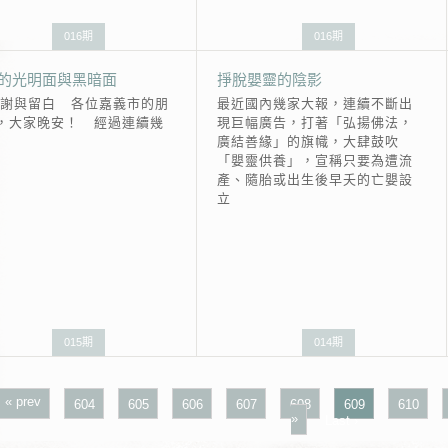
016期
016期
的光明面與黑暗面
掙脫嬰靈的陰影
謝與留白 各位嘉義市的朋
最近國內幾家大報，連續不斷出
，大家晚安！ 經過連續幾
現巨幅廣告，打著「弘揚佛法，
廣結善緣」的旗幟，大肆鼓吹
「嬰靈供養」，宣稱只要為遭流
產、隨胎或出生後早夭的亡嬰設
立
015期
014期
« prev
604
605
606
607
608
609
610
»
Last ›