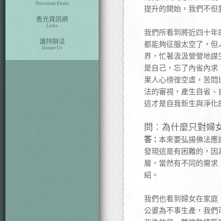
Download Eboks
提升的開始，我們不但
香光資訊網
Links
我們所看到將近四十年
護持辦法
都能夠征服太空了，但
Donate Us
界，忙著汲汲營營地謀
是自己，忘了內省內求
果人心徬徨空虛，苦悶
法的審視，產生自省、
這才是自我新生與淨化
問︰為什麼只對婦
答：
本來要弘揚佛法應
發現這是有困難的，因
層，當然有不同的需求
紹。
我們也看到婦女在家庭
公婆為不事生產，我們