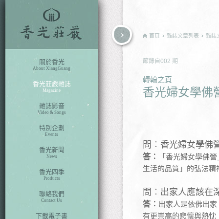
rch
首頁
雜誌文章列表
雜誌
節錄自
002
期
關於香光
About XiangGuang
轉輪之頁
香光莊嚴雜誌
香光婦女學佛
Magazine
雜誌影音
Video & Songs
特別企劃
Events
問︰香光婦女學佛
香光新聞
答︰
「香光婦女學佛營
News
生活的品質」的弘法精
香光四季
Products
問︰出家人應該在
聯絡我們
Contact Us
答︰
出家人是依佛出家
有更崇高的悲懷與熱忱
下載電子書