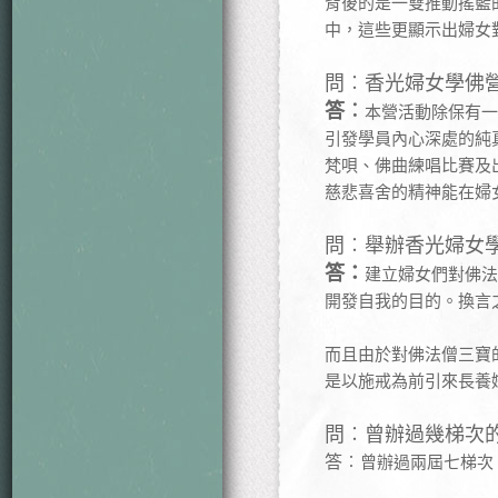
背後的是一雙推動搖籃
中，這些更顯示出婦女
問︰香光婦女學佛
答︰
本營活動除保有一
引發學員內心深處的純
梵唄、佛曲練唱比賽及
慈悲喜舍的精神能在婦
問︰舉辦香光婦女
答：
建立婦女們對佛法
開發自我的目的。換言
而且由於對佛法僧三寶
是以施戒為前引來長養
問︰曾辦過幾梯次
答︰
曾辦過兩屆七梯次