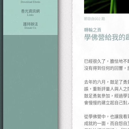
Download Eboks
香光資訊網
Links
節錄自
002
期
護持辦法
Donate Us
轉輪之頁
學佛營給我的
巳經很久了，膽怯地不
沒有得到任何的回響，
去年的六月，鼓足了勇
誤，重新評量人與人之
鼓足勇氣參加，經過學
會慢慢的建立起自己對
從學佛營中，也讓我看
成就的一面，而自怨自