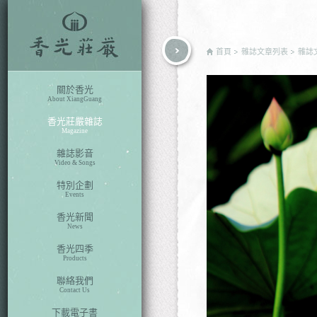
rch
首頁
雜誌文章列表
雜誌
關於香光
About XiangGuang
香光莊嚴雜誌
Magazine
雜誌影音
Video & Songs
特別企劃
Events
香光新聞
News
香光四季
Products
聯絡我們
Contact Us
下載電子書