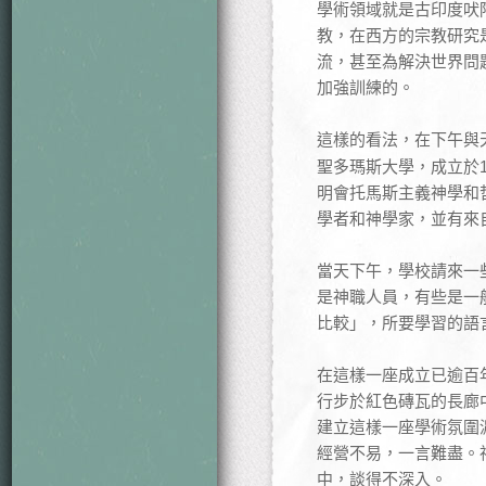
學術領域就是古印度吠
教，在西方的宗教研究
流，甚至為解決世界問
加強訓練的。
這樣的看法，在下午與
聖多瑪斯大學，成立於
明會托馬斯主義神學和
學者和神學家，並有來
當天下午，學校請來一
是神職人員，有些是一
比較」，所要學習的語
在這樣一座成立已逾百
行步於紅色磚瓦的長廊
建立這樣一座學術氛圍
經營不易，一言難盡。
中，談得不深入。