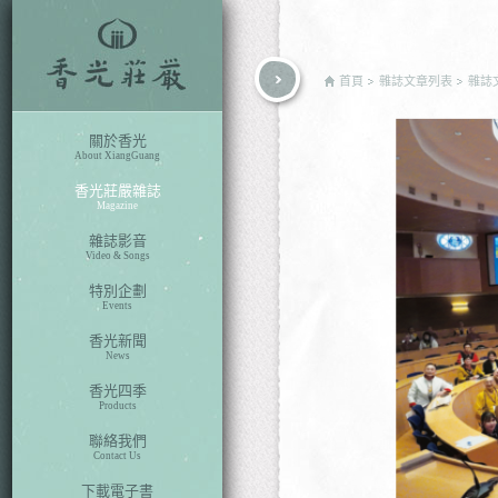
rch
首頁
雜誌文章列表
雜誌
關於香光
About XiangGuang
香光莊嚴雜誌
Magazine
雜誌影音
Video & Songs
特別企劃
Events
香光新聞
News
香光四季
Products
聯絡我們
Contact Us
下載電子書