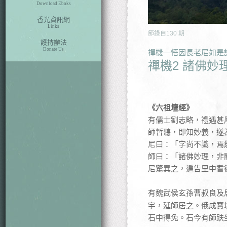
Download Eboks
香光資訊網
Links
節錄自
130
期
護持辦法
Donate Us
禪機—悟因長老尼如是
禪機2 諸佛妙
《六祖壇經》
有儒士劉志略，禮遇甚
師暫聽，即知妙義，遂
尼曰：「字尚不識，焉
師曰：「諸佛妙理，非
尼驚異之，遍告里中耆
有魏武侯玄孫曹叔良及
宇，延師居之。俄成寶
石中得免。石今有師趺