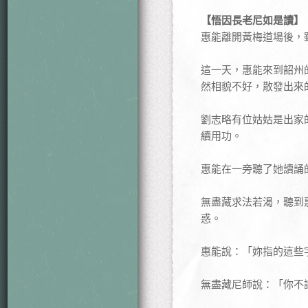
【悟因長老尼如是讀】
惠能離開黃梅道場後，
這一天，惠能來到韶州
然相貌不好，散發出來
劉志略有位姑姑是出家
續用功。
惠能在一旁聽了她讀誦
無盡藏求法若渴，聽到
惑。
惠能說：「妳指的這些
無盡藏尼師說：「你不