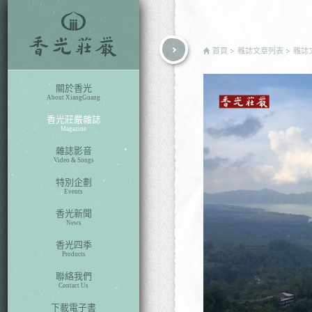
rch
首頁
雜誌文章列表
雜誌
關於香光
About XiangGuang
香光莊嚴雜誌
Magazine
雜誌影音
Video & Songs
特別企劃
Events
香光新聞
News
香光四季
Products
聯絡我們
Contact Us
下載電子書