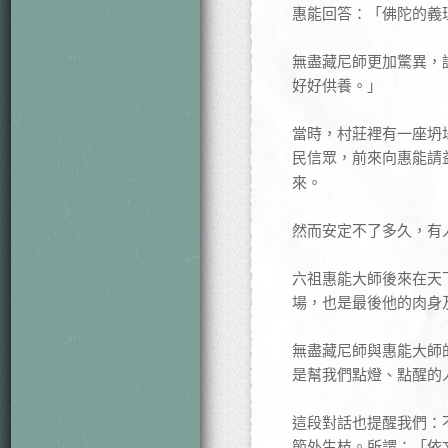
惠能回答：「佛陀的義
無盡藏尼師更加驚異，
好好供養。」
當時，村莊裡有一座坍
民信眾，前來向惠能請
來。
然而安定不了多久，有
六祖惠能大師後來在天
場，也是最後他的肉身
無盡藏尼師與惠能大師
是幫我們點燈、點醒的
這段對話也提醒我們：
節外生枝。所謂：「依