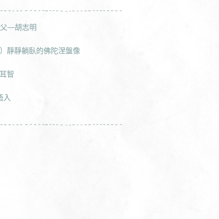
國父—胡志明
〕靜靜躺臥的佛陀涅盤像
耳智
示悟入