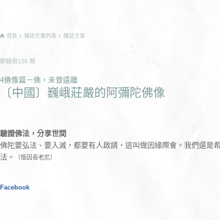
首頁
雜誌文章列表
雜誌文章
節錄自
126
期
4佛像篇－佛，未曾遠離
〔中國〕巍峨莊嚴的阿彌陀佛像
驗證佛法，分享世間
佛陀要弘法、要入滅，都要有人啟請，這叫做因緣際會。我們還是
法。
（悟因長老尼）
Facebook