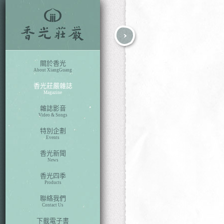
fb
search
關於香光
About XiangGuang
香光莊嚴雜誌
Magazine
雜誌影音
Video & Songs
特別企劃
Events
香光新聞
News
香光四季
本期目次
Products
聯絡我們
Contact Us
下載電子書