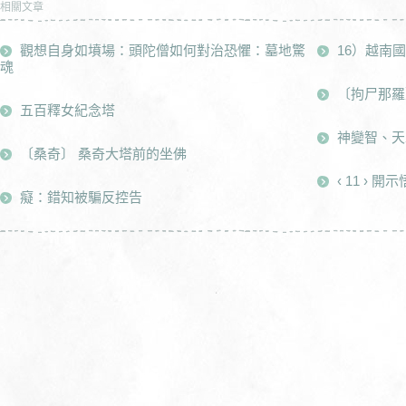
相關文章
觀想自身如墳場：頭陀僧如何對治恐懼：墓地驚
16）越南
魂
〔拘尸那羅
五百釋女紀念塔
神變智、天
〔桑奇〕 桑奇大塔前的坐佛
‹ 11 › 開
癡：錯知被騙反控告