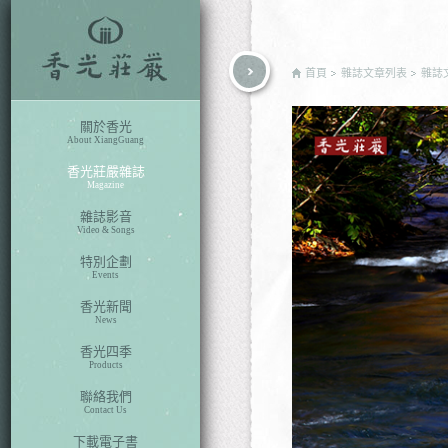
rch
首頁
雜誌文章列表
雜誌
關於香光
About XiangGuang
香光莊嚴雜誌
Magazine
雜誌影音
Video & Songs
特別企劃
Events
香光新聞
News
香光四季
Products
聯絡我們
Contact Us
下載電子書