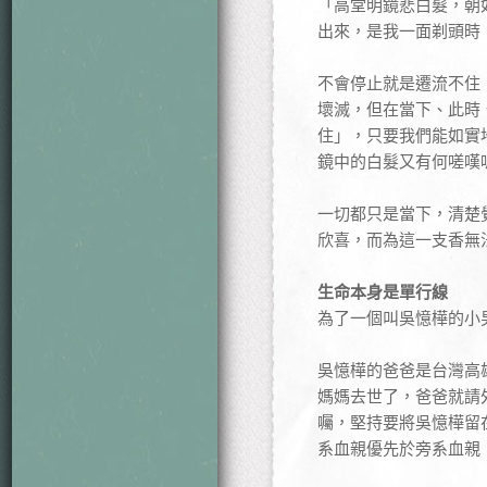
「高堂明鏡悲白髮，朝
出來，是我一面剃頭時
不會停止就是遷流不住
壞滅，但在當下、此時
住」，只要我們能如實
鏡中的白髮又有何嗟嘆
一切都只是當下，清楚
欣喜，而為這一支香無
生命本身是單行線
為了一個叫吳憶樺的小
吳憶樺的爸爸是台灣高
媽媽去世了，爸爸就請
囑，堅持要將吳憶樺留
系血親優先於旁系血親