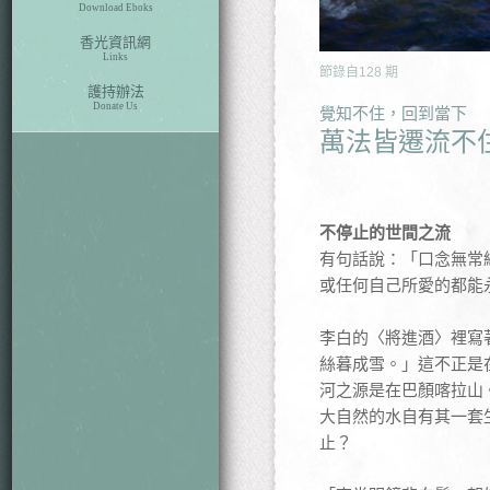
Download Eboks
香光資訊網
Links
節錄自
128
期
護持辦法
Donate Us
覺知不住，回到當下
萬法皆遷流不
不停止的世間之流
有句話說：「口念無常
或任何自己所愛的都能
李白的〈將進酒〉裡寫
絲暮成雪。」這不正是
河之源是在巴顏喀拉山
大自然的水自有其一套
止？