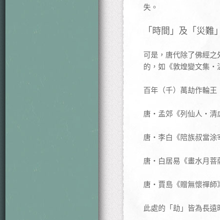
失。
「時間」及「災難
可是，唐代除了佛經之
的，如《敦煌變文集‧
百年（千）萬劫作輪王
唐‧孟郊《列仙人‧清
唐‧李白《陪族叔當涂宰
唐‧白居易《畫水月菩
唐‧賈島《贈無懷禪師
此處的「劫」皆為長遠