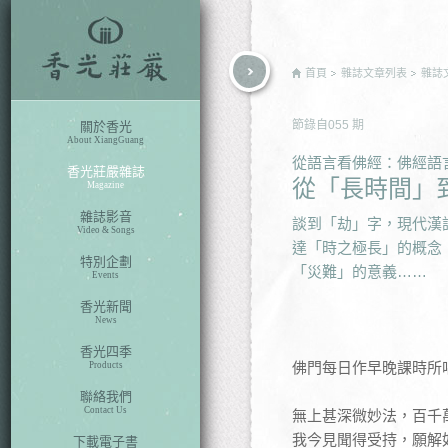
rch
首頁
雜誌文章列表
雜誌
節錄自
055
期
關於香光
About XiangGuang
從語言看佛經：佛經語
香光莊嚴雜誌
從「長時間」
Magazine
雜誌影音
談到「劫」字，現代漢
Video & Songs
達「時之極長」的概念
特別企劃
「災難」的意義……
Events
香光新聞
News
香光四季
佛門每日作早晚課時所
Products
聯絡我們
Contact Us
無上甚深微妙法，百千
我今見聞得受持，願解
下載電子書