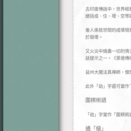
古印度傳說中，世界經
總括成、住、壞、空等
後人係就世間的成壞現
於毀壞。
又火災中燒盡一切的情
話提示之一。《景德傳
益州大隨法真禪師，僧
此外「劫」字還可當作
圍棋術語
「劫」字當作「圍棋術
通「級」