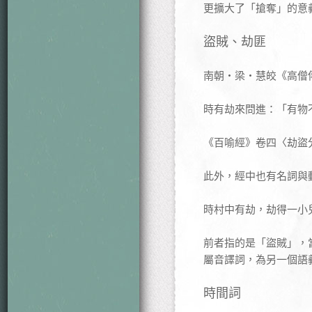
更擴大了「搶奪」的意
盜賊、劫匪
南朝‧梁‧慧皎《高僧
時有劫來問進：「有物
《百喻經》卷四〈劫盜
此外，經中也有名詞與
時村中有劫，劫得一小
前者指的是「盜賊」，
屬音譯詞，為另一個語
時間詞