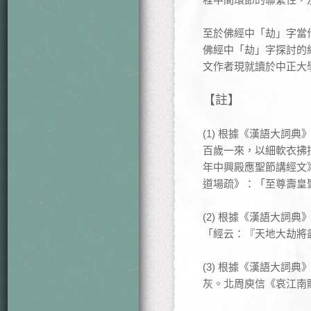
至於佛經中「劫」字當
佛經中「劫」字探討的
文作者現就讀於中正大
【註】
(1) 根據《漢語大
百歲一來，以細軟衣拂
年中興殿應聖節講經文
道場疏》：「至尊壽皇
(2) 根據《漢語大
「經云：『天地大劫將
(3) 根據《漢語大
灰。北周庾信《哀江南