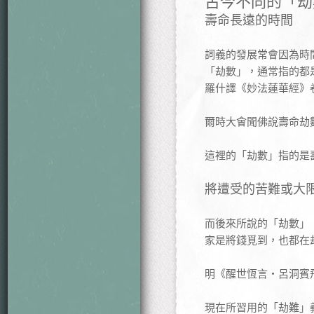
古今不同的「劫
壽命長遠的時間
詞義的發展常會因為時
「劫數」，通常指的都
羅什譯《妙法蓮華經》
爾時大會聞佛說壽命劫
這裡的「劫數」指的是
將遭受的苦難或大
而後來所說的「劫數」
家是將錢覓到，也都在
明《醒世恆言‧呂洞賓
現在所習用的「劫難」