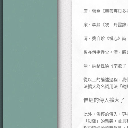
唐‧張喬《興善寺貝多
宋‧李綱《次 丹霞錄
清‧龔自珍《懺心》詩
後亦借指兵火。清‧顧
清‧納蘭性德《南歌子
從以上的論述過程，我
法擴大為名詞用法「劫
佛經的傳入擴大了
此外，佛經的傳入，更
「災難」的新義，並具
程中間環節的聯繫性，