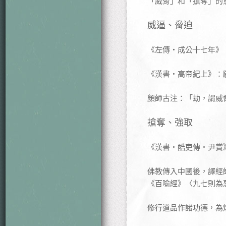
「威脅」和「搶奪」的
威逼、脅迫
《左傳‧成公十七年》
《漢書‧高帝紀上》：
顏師古注：「劫，謂威
搶奪、強取
《漢書‧酷吏傳‧尹賞
佛教傳入中國後，譯經
《百喻經》〈九七則為
修行道品作諸功德，為