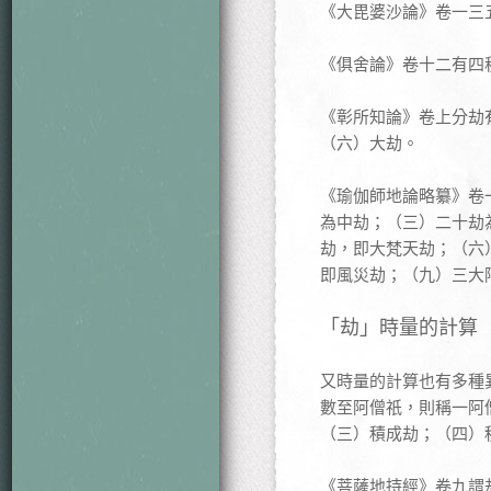
《大毘婆沙論》卷一三
《俱舍論》卷十二有四
《彰所知論》卷上分劫
（六）大劫。
《瑜伽師地論略纂》卷
為中劫；（三）二十劫
劫，即大梵天劫；（六
即風災劫；（九）三大
「劫」時量的計算
又時量的計算也有多種
數至阿僧祇，則稱一阿
（三）積成劫；（四）
《菩薩地持經》卷九謂