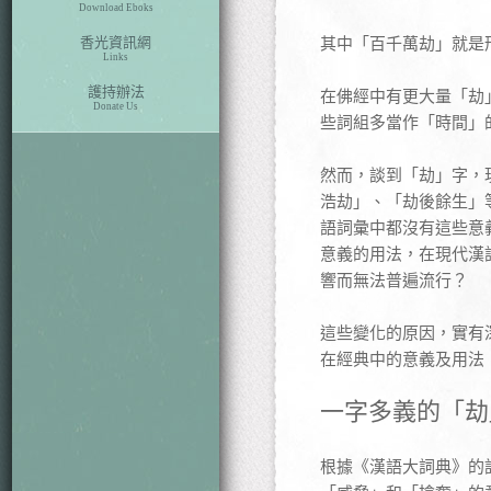
Download Eboks
香光資訊網
其中「百千萬劫」就是
Links
護持辦法
在佛經中有更大量「劫
Donate Us
些詞組多當作「時間」
然而，談到「劫」字，
浩劫」、「劫後餘生」
語詞彙中都沒有這些意
意義的用法，在現代漢
響而無法普遍流行？
這些變化的原因，實有
在經典中的意義及用法
一字多義的「劫
根據《漢語大詞典》的