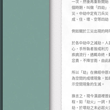
一次，然後再重新開始
個時期，叫做「四劫」
災。中劫中定有刀兵災
成、住、壞、空等四劫
例如關於三災出現的時
於各中劫中之減劫，人
心，手所執者皆成利刃
疾病流行，遇輒命終，
忿責，不降甘雨，由此
所以「劫」在佛經中原
為空間的成壞現象，如
示空間現象的生滅。
換言之，現今漢語裡普
程。如「劫火」一詞，
劫，於壞劫之末必起火