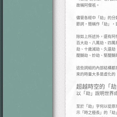
故稱阿僧祇。
儘管各經中「劫」的分
節詞，簡稱作「劫」，
除如上所述外，還有阿
百大劫、八萬劫、四萬
劫、十歲減劫、久遠劫
醍醐劫、妙劫、堅醍醐
這些詞組的內部結構都
來的時量大多是虛化的
超越時空的「劫
以「劫」說明世界
至於「劫」字何以從原
示「時之極長」的「劫