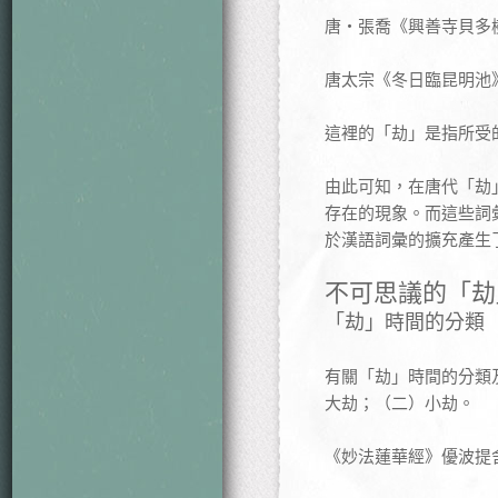
唐‧張喬《興善寺貝多樹
唐太宗《冬日臨昆明池》
這裡的「劫」是指所受
由此可知，在唐代「劫
存在的現象。而這些詞
於漢語詞彙的擴充產生
不可思議的「劫
「劫」時間的分類
有關「劫」時間的分類
大劫；（二）小劫。
《妙法蓮華經》優波提