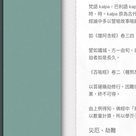
梵語 kalpa，巴利
時、時。kalpa 原
經論中多以譬喻故事喻
如《雜阿含經》卷三四
譬如鐵城，方一由旬，
劫者如是長久。
《百喻經》卷二〈種熬
以菩薩曠劫修行，因難
果，終不可得。
由上例得知，佛經中「
以數量計算，所以舉芥
災厄、劫難