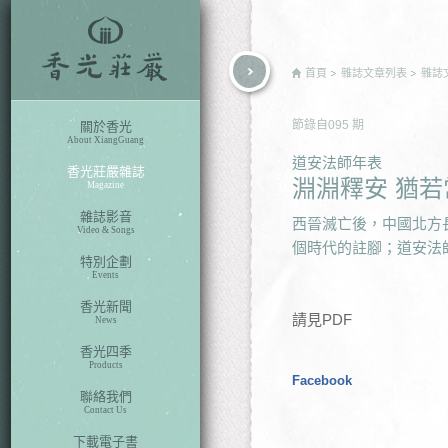
rch
首頁
雜誌文章列表
雜誌
節錄自
095
期
關於香光
About XiangGuang
道安法師年表
香光莊嚴雜誌
淵淵釋安 猶若
Magazine
雜誌影音
西晉滅亡後，中國北方
Video & Songs
個時代的註腳；道安法
特別企劃
Events
香光新聞
請見PDF
News
香光四季
Products
Facebook
聯絡我們
Contact Us
下載電子書