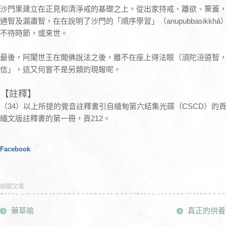
沙門果建立在正見和清淨戒的基礎之上。從出家持戒、離欲、棄蓋
通智及漏盡智，在在說明了沙門的「順序學習」（anupubbasikk
不待時節，或來世。
最後，阿闍世王在聞佛說法之後，雖不在座上得法眼（須陀洹道智
信」，這又何嘗不是另類的現報呢。
【註釋】
（34）以上所提的覺音註釋書引自緬甸第六結集光碟（CSCD）的頁
緬文版註釋書的第一冊，頁212。
Facebook
相關文章
藥草喻
真正的供養