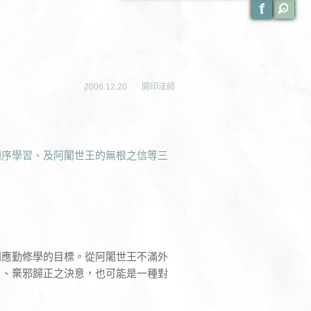
2006.12.20
開印法師
順序學習、及阿闍世王的無根之信等三
門應勤修學的目標。從阿闍世王不滿外
白、棄邪歸正之決意，也可能是一種對