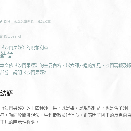
首頁
雜誌文章列表
雜誌文章
節錄自
088
期
《沙門果經》的現報利益
結語
本文依《沙門果經》的主要內容，以六師外道的知見、沙門現報及
部分，說明《沙門果經》。
結語
《沙門果經》的十四種沙門果，既是果，是現報利益，也是佛子沙
道，轉向於聞佛說法、生起恭敬及得信心，正表明了國王的反黑向
正見的暗示性強調。