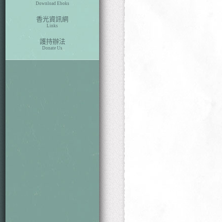
Download Eboks
香光資訊網
Links
護持辦法
Donate Us
本期目次