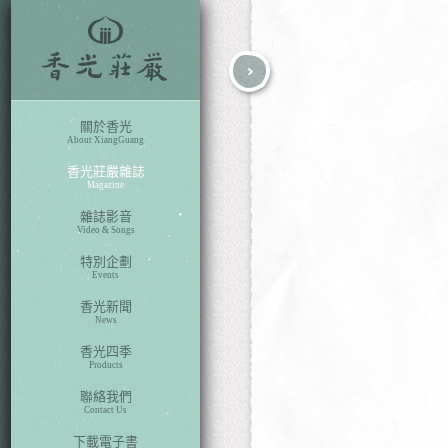
fb
search
關於香光
About XiangGuang
香光莊嚴雜誌
Magazine
雜誌影音
Video & Songs
特別企劃
Events
香光新聞
News
香光四季
Products
聯絡我們
Contact Us
下載電子書