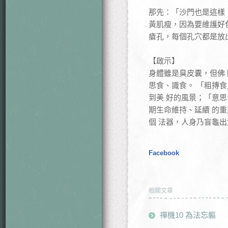
那先：「沙門也是這樣
黃肌瘦，因為要維護好
瘡孔，每個孔穴都是放
【啟示】
身體雖是臭皮囊，但佛 
思食、識食。 「粗摶食
到美 好的風景；「意思
期生命維持、延續 的重
個 法器，人身乃盲龜出
Facebook
相關文章
禪機10 為法忘軀