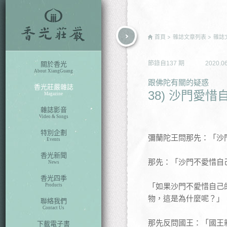
rch
首頁
雜誌文章列表
雜誌
節錄自
137
期
2020.0
關於香光
About XiangGuang
跟佛陀有關的疑惑
香光莊嚴雜誌
38) 沙門愛
Magazine
雜誌影音
Video & Songs
特別企劃
彌蘭陀王問那先：「沙
Events
香光新聞
那先：「沙門不愛惜自
News
香光四季
「如果沙門不愛惜自己
Products
物，這是為什麼呢？」
聯絡我們
Contact Us
那先反問國王：「國王
下載電子書