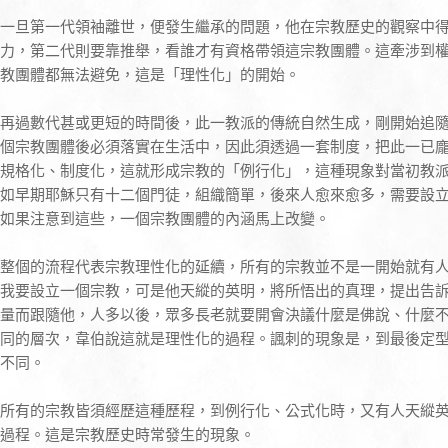
一旦第一代領袖離世，便發生繼承的問題，他在宗教歷史的觀察中
力，第二代則要靠推舉，看誰才有資格帶領這宗教團體。這牽涉到
教團體都無法避免，這是「理性化」的開始。
再過數代甚或更短的時間後，此一教派的傳統自然生成，剛開始追
個宗教團體後必須落實在生活中，因此須透過一套制度，把此一已
規格化、制度化，這就形成宗教的「例行化」，這種現象對當初教
如早期耶穌只有十二個門徒，組織簡單，後來人愈來愈多，需要設
如果注意到這些，一個宗教團體的內涵馬上改變。
整個的流程代表宗教理性化的延續，所有的宗教並不是一開始就有
我要設立一個宗教，可是他天縱的英明，將所悟出的真理，提出告
量而跟隨他，人多以後，眾多長老就要開會決議什麼是佛說、什麼
同的層次，韋伯說這就是理性化的過程。諷刺的現象是，到最後定
不同。
所有的宗教皆須經歷這種歷程，到例行化、公式化時，又有人天縱
過程。這是宗教歷史時常發生的現象。