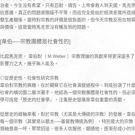
治者，今生沒有希望，只有忍耐、禱告，上帝會救人到天國，馬克
抗意識。真正的問題是階級不平等，而這完全是由於經濟差異所造
整生產關係。當時對宗教的評價是很負面的，但今天宗教反而在物
與價值，這是當時馬克思沒有觸及到的問題。
[韋伯──宗教團體是社會性的]
比起馬克思， 韋伯對（ M.Weber ）宗教理論的貢獻來得更深遠
影響力之大，幾乎無人能及。
◎從歷史性、社會性研究宗教
韋伯對宗教的興趣，在於觀察它在社會演變過程中，到底扮演了什
社會的橫切面二層次著手，他認為一個宗教團體是社會性的，但必
學可說是「歷史的社會學」，注重歷史發展是韋伯重要的貢獻。
從歷史的縱軸來看，對於宗教（尤其是大傳統的宗教）的發展，韋
每一個宗教（其實是以猶太──基督教傳統為例），特別是大的宗教
領袖登高一呼，聚眾招徒，很多人信服他、跟隨他，逐漸形成小的