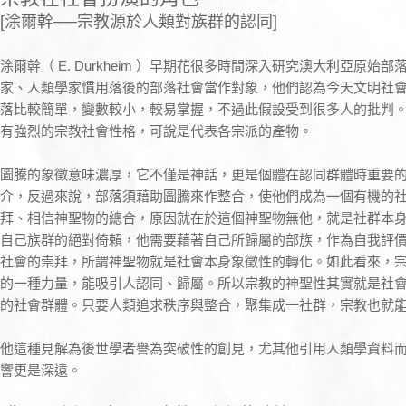
[涂爾幹──宗教源於人類對族群的認同]
涂爾幹（ E. Durkheim ）早期花很多時間深入研究澳大利亞原
家、人類學家慣用落後的部落社會當作對象，他們認為今天文明社
落比較簡單，變數較小，較易掌握，不過此假設受到很多人的批判
有強烈的宗教社會性格，可說是代表各宗派的產物。
圖騰的象徵意味濃厚，它不僅是神話，更是個體在認同群體時重要
介，反過來說，部落須藉助圖騰來作整合，使他們成為一個有機的
拜、相信神聖物的總合，原因就在於這個神聖物無他，就是社群本
自己族群的絕對倚賴，他需要藉著自己所歸屬的部族，作為自我評
社會的崇拜，所謂神聖物就是社會本身象徵性的轉化。如此看來，
的一種力量，能吸引人認同、歸屬。所以宗教的神聖性其實就是社
的社會群體。只要人類追求秩序與整合，聚集成一社群，宗教也就
他這種見解為後世學者譽為突破性的創見，尤其他引用人類學資料
響更是深遠。