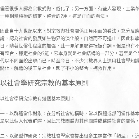
儘管很多人認為宗教式微、俗化了；另一方面，有些人發現，工業
一種相當積極的穩定、整合的?用，這是正面的看法。
因此自十九世紀以來，對宗教與社會關係正負兩面的看法，充分反
說，認為社會的發展如生物界的演化般，自然而不可遏止，因此科
日，隨著世俗化程度的加強，此一見解更顯得振振有詞。但是也有
有整合、穩定社會的?能，它本身就是社會結構的一部分，甚至是全
代以不同面貌出現而已。時至今日，不少宗教界人士運用社會學知
變化、解體的後工業社會，起了不小的整合、補救作用。
以社會學研究宗教的基本原則
以社會學研究宗教有幾個基本原則：
一、以群體當作對象：在分析社會結構時，常以群體或部門當作基
是以此個人代表群體，因此宗教團體與其他團體或整體社會的關係
二、以類型作研究：宗教社會學家會提出很多主題當作「類型」，