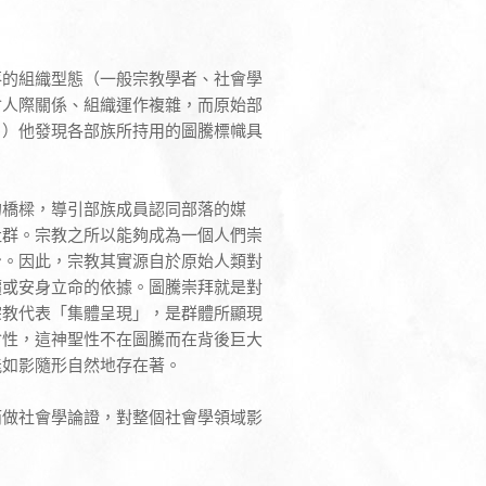
始部落的組織型態（一般宗教學者、社會學
會人際關係、組織運作複雜，而原始部
。）他發現各部族所持用的圖騰標幟具
的橋樑，導引部族成員認同部落的媒
社群。宗教之所以能夠成為一個人們崇
身。因此，宗教其實源自於原始人類對
價或安身立命的依據。圖騰崇拜就是對
宗教代表「集體呈現」，是群體所顯現
會性，這神聖性不在圖騰而在背後巨大
能如影隨形自然地存在著。
而做社會學論證，對整個社會學領域影