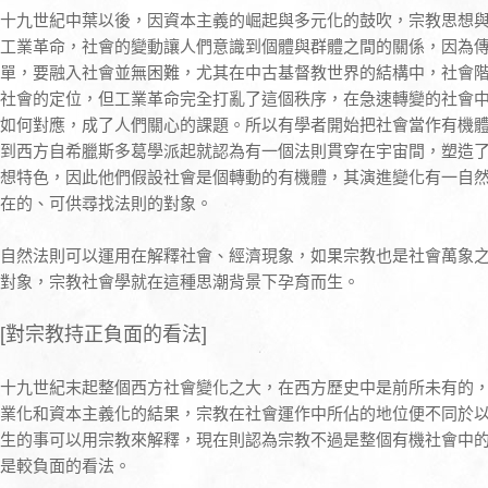
十九世紀中葉以後，因資本主義的崛起與多元化的鼓吹，宗教思想
工業革命，社會的變動讓人們意識到個體與群體之間的關係，因為
單，要融入社會並無困難，尤其在中古基督教世界的結構中，社會
社會的定位，但工業革命完全打亂了這個秩序，在急速轉變的社會
如何對應，成了人們關心的課題。所以有學者開始把社會當作有機
到西方自希臘斯多葛學派起就認為有一個法則貫穿在宇宙間，塑造
想特色，因此他們假設社會是個轉動的有機體，其演進變化有一自
在的、可供尋找法則的對象。
自然法則可以運用在解釋社會、經濟現象，如果宗教也是社會萬象
對象，宗教社會學就在這種思潮背景下孕育而生。
[對宗教持正負面的看法]
十九世紀末起整個西方社會變化之大，在西方歷史中是前所未有的
業化和資本主義化的結果，宗教在社會運作中所佔的地位便不同於
生的事可以用宗教來解釋，現在則認為宗教不過是整個有機社會中的
是較負面的看法。