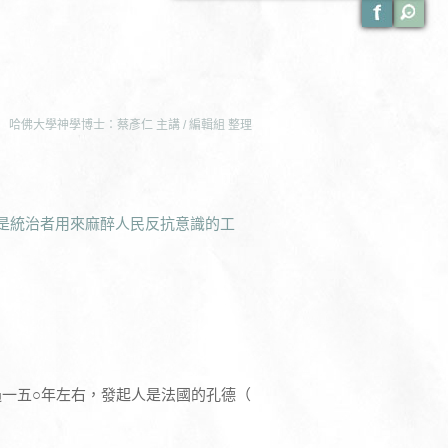
哈佛大學神學博士：蔡彥仁 主講 / 編輯組 整理
還是統治者用來麻醉人民反抗意識的工
一五○年左右，發起人是法國的孔德（