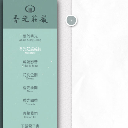
fb
search
關於香光
About XiangGuang
香光莊嚴雜誌
Magazine
雜誌影音
Video & Songs
特別企劃
Events
香光新聞
News
香光四季
Products
聯絡我們
Contact Us
下載電子書