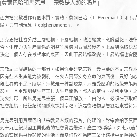
[費爾巴哈和馬克思──宗教是人類的鴉片]
西方把宗教看作有個本質、實體，費爾巴哈（ L. Feuerbach ）和馬
體，只有副現象（ epiphenomenon ）。
馬克思把社會分成上層結構、下層結構，政治權威、意識型態、法
否、生產力與生產關係的調整等經濟因素屬於後者。上層結構取決
決定一個人存在最根本的東西，因此下層結構改變，上層結構也會
宗教是上層結構的一部分，如果你要研究宗教，最重要的不是宗教
因有些人生產能力被剝削，在失去實際安身立命的東西後，只好向
段世界的不足。所以，宗教是一種副現象，只是受壓迫的階級未能
影。一旦重新調整生產工具與生產關係，將人的定位、權利重組，
消失無形。所以馬克思主張一個真正解放、自由的人，必須在爭取
社會組織、階級結構關係來探討宗教，這是從唯物思想觀點來看待
馬克思引用費爾巴哈「宗教是人類的鴉片」的理論，對宗教給予反
到十九世紀英國工業化後的社會貧富懸殊，產生?多弊病，如七八歲
敦的貧民過著極悲慘的生活，而基督教在當時工業化結構中是精神