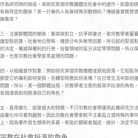
作為研究時的假設，來研究某個宗教團體在社會中的運作。如韋伯
有無特定的關係？某一行會的人有無特殊宗教傾向？傳統基督教禁
無衝突？
三、注重群體間的關係：衝突與對立、抗爭與復合，是宗教學者最
識型態迥異、社會地位懸殊、種族分布失衡等因素，所引起的緊張
的決定、權威與權利的行使、俗聖領域的區分決定等等問題。所以
源，也是宗教社會學家常處理的問題。
四、以組織當作對象：例如研究某個宗教團體或原始部落，它若能
那麼它的權利如何安排，在轉型時應如何承傳？在日常生活中如何
問題。所以，某一個群體出現，宗教學者注意的是其中扮演的角色
各個演員如何飾演自己的角色？
五、喜用量化：這是很大的特徵，不只宗教社會學運用此種研究方
由量化中可看到趨勢。因此宗教社會學家較不注重孤立或特殊的事
上，因為事件發生頻率的多寡，有助於觀察者描述、統計，決定不
宗教在社會扮演的角色