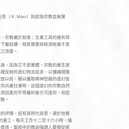
克思（ K. Marx）則認為宗教並無實
律、宗教屬於前者；生產工具的擁有與
於下層結構，物質需要與經濟財產才是
隨之改變。
本身，因為它不是實體，宗教的產生是
心理反射的虛幻物去追求，以彌補現階
解放以前，藉以獲取精神慰藉的虛幻投
達到共產社會時，這個虛幻的宗教自然
經濟因素的平等權利後方可達到。他從
宗教。
面的評價。這有其時代背景，源於他看
的童工，每天工作十二至十六小時，倫
的貴族，聖經中的教訓強調人要服從統