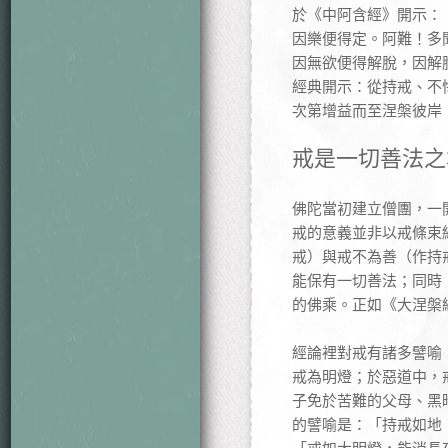
於《中阿含經》開示：
因樂便得定。阿難！多
因無欲便得解脫，因解
經典開示：從持戒、不
次第增益而至涅槃彼岸
戒是一切善
佛陀當初建立僧團，一
戒的意義並非以戒條束
戒）與戒不為善（作持
能保有一切善法；同時
的佛乘。正如《大涅槃
經論裡對戒有諸多譬喻
戒為明燈；於惡道中，
子免於苦難的父母、黑
的譬喻是：「持戒如地