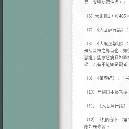
第一安穩功德住處。」
（6）大正冊1，頁485
（7）《入菩薩行論》
（8）《大般涅槃經》
是諸善根之導首也，如
惡道；能療惡病猶如藥
梁。若有不能如是觀者，
（9）《華嚴經》：「
（10）尸羅田中長功
（11）《入菩薩行論
（12）《相應部》（第
應如是修習。