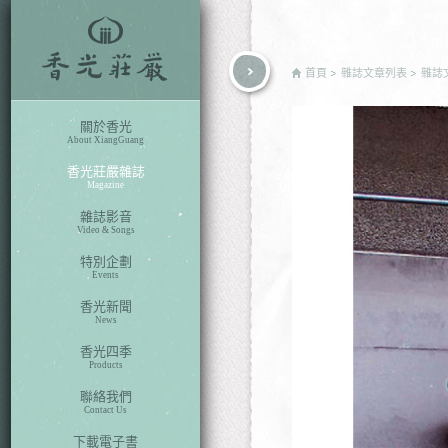
rch
首頁
雜誌文章列表
雜誌
關於香光
About XiangGuang
香光莊嚴雜誌
Magazine
雜誌影音
Video & Songs
特別企劃
Events
香光新聞
News
香光四季
Products
聯絡我們
Contact Us
下載電子書