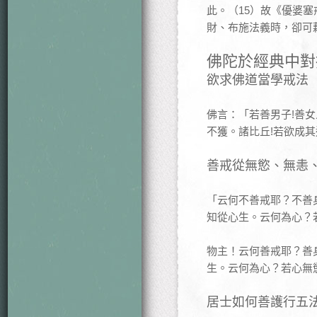
此。（15）故《優婆
財、布施法義時，卻可
佛陀於經典中對
欲求佛道當學戒法
佛言：「若善男子!善
不獲。諸比丘!若欲成
善戒從無慾、無恚
「云何不善戒耶？不善
知從心生。云何為心？
物主！云何善戒耶？善
生。云何為心？若心無
居士如何善護行五