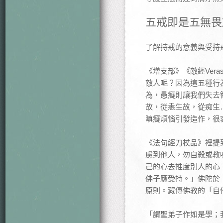
五戒即是五無畏
了解持戒的意義與受持
《增支部》《敵經Ver
敵人呢？因為這五種行
為，愚癡則讓我們失去
故，從恚生故，從痴生
瞋癡煩惱引發造作，很
《法句經刀杖品》裡提
慮到他人，勿自殺或教
己的心去推度別人的心
佛子應受持。」佛陀於
原則。藏傳佛教的「自
「謂聖弟子作如是學；