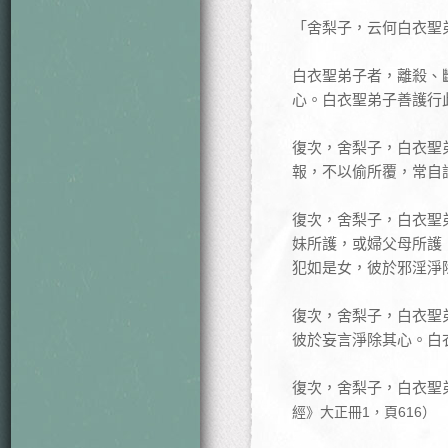
「舍梨子，云何白衣聖
白衣聖弟子者，離殺、
心。白衣聖弟子善護行
復次，舍梨子，白衣聖
報，不以偷所覆，常自
復次，舍梨子，白衣聖
妹所護，或婦父母所護
犯如是女，彼於邪淫淨
復次，舍梨子，白衣聖
彼於妄言淨除其心。白
復次，舍梨子，白衣聖
經》大正冊1，頁616）