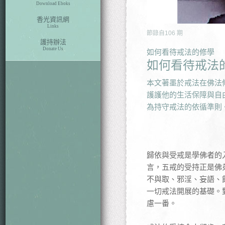
Download Eboks
香光資訊網
Links
節錄自
106
期
護持辦法
Donate Us
如何看待戒法的修學
如何看待戒法
本文著墨於戒法在佛法
護護他的生活保障與自
為持守戒法的依循準則
歸依與受戒是學佛者的
言，五戒的受持正是佛
不與取、邪淫、妄語、
一切戒法開展的基礎。
慮一番。