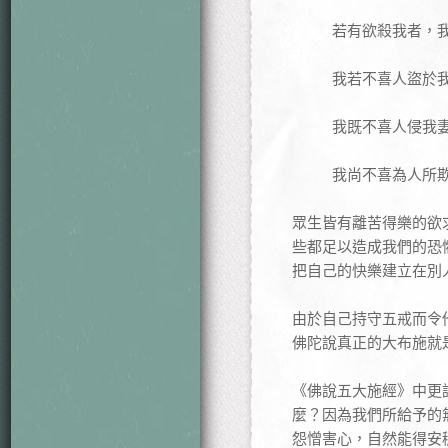
若有欲殺我者，
我若不喜人盜於
我既不喜人侵我
我尚不喜為人所
眾生皆有離苦得樂的欲
些都足以造成我們的恐
把自己的快樂建立在別
由於自己持守五戒而令
佛陀說真正的大布施就
《佛說五大施經》中更
麼？因為我們所給予的
怨憎害心，自然能得安