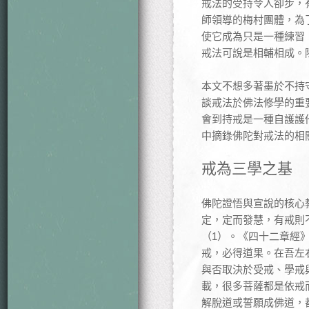
戒法的受持令人卻步，
師領導的梅村團體，為
使它成為只是一種練習
戒法可說是相輔相成。
本文不想多著墨於不持
談戒法於佛法修學的重
會到持戒是一種自護護
中摘錄佛陀對戒法的相
戒為三學之基
佛陀證悟與宣說的核心
定，定而發慧，有戒則
（1）。《四十二章經
戒，必得道果。在吾左
與否取決於受戒、學戒
載，很多菩薩都是依戒
解脫道或誓願成佛道，