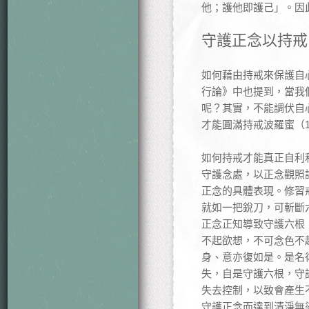
他；護他即護己」。因
守護正念以持戒
如何藉由持戒來保護自
行論》中也提到，當我
呢？其實，不能調伏自
才能圓滿持戒波羅蜜（
如何持戒才能真正自利
守護念處，以正念觀照諸
正念的具體表現。修習
就如一把銳刀，可斬斷
正念正知導致守護六根
不起欲想，不可念色不
身、意亦復如是。是名
失，自是守護六根，守
失去控制，以致會產生
守護正念而達到清淨無