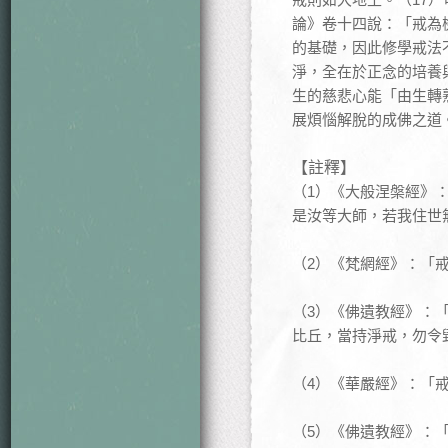
論》卷十四說：「戒為
的基礎，因此修學戒法
淨，全在於正念的培養
生的慈悲心能「由生轉
展煩惱解脫的成佛之道
【註釋】
（1）《大般涅槃經》
是汝等大師，若我住世
（2）《梵網經》：「
（3）《佛遺教經》：
比丘，當持淨戒，勿令
（4）《華嚴經》：「
（5）《佛遺教經》：