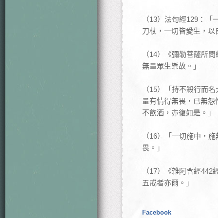
（13）法句經129：
刀杖，一切皆愛生，以
（14）《彌勒菩薩所
無量眾生樂故。」
（15）「持不殺行而
量有情得無畏，已無怨
不飲酒，亦復如是。」
（16）「一切施中，
畏。」
（17）《雜阿含經4
五戒者亦爾。」
Facebook