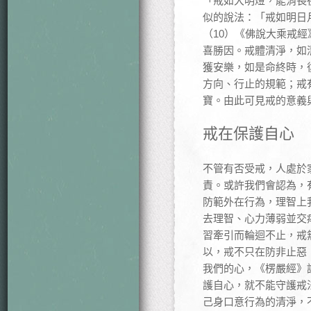
「戒如大明燈，能消長
似的說法：「戒如明日
（10）《佛說大乘戒
喜勝因。戒體清淨，如
獲安樂，如是命終時，
方向、行止的規範；戒
寶。由此可見戒的意義
戒在保護自心
不管有否受戒，人處於
責。或許我們會認為，
防範外在行為，理智上
去理智、心力薄弱並交
習牽引而輪迴不止，戒
以，戒不只在防非止惡
我們的心，《楞嚴經》
護自心，就不能守護戒
己身口意行為的清淨，