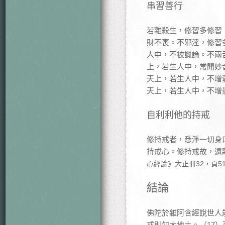
串習善行
若離殺生，修習多修習
財不喪。不邪淫，修習
人中，不被譏論。不兩
上，若生人中，常聞妙
天上，若生人中，不增
天上，若生人中，不
自利利他的持戒
修持戒者，悉淨一切身
持戒心。修持戒故，遠
心經論》大正冊32，頁51
結論
佛陀於雜阿含經說世人
戒則如大地土。（17