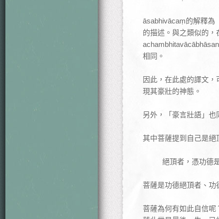
āsabhivācaṃ
的描述。與之類似的，
achambhitavācā
相同。
因此，在此處的譯文，
現其豪壯的神態。
另外，「豪言壯語」也
其中菩薩提到自己是絕頂者
絕頂者，憑功德
菩薩是功德絕頂者、功
菩薩為何有如此自信呢