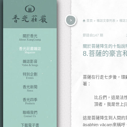
rch
首頁
雜誌文章列表
雜誌
節錄自
147
期
關於香光
About XiangGuang
關於菩薩降生的十點說
香光莊嚴雜誌
8.菩薩的豪言
Magazine
雜誌影音
Video & Songs
特別企劃
菩薩在行走七步後，環顧四
Events
著：
香光新聞
News
比丘們，這是法性
香光四季
頂者，我是世上[
Products
聯絡我們
Contact Us
這是菩薩降生到人間的
āsabhiṃ vācaṃ來稱呼
下載電子書