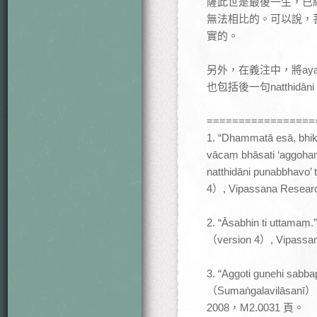
薩此世是最後一生，已
無法相比的。可以說，
實的。
另外，在義注中，將ayam
也包括後一句natthidān
=================
1. “Dhammatā esā, bhik
vācaṃ bhāsati ‘aggoham
natthidāni punabbha
4）, Vipassana Researc
2. “Āsabhin ti utt
（version 4）, Vipassan
3. “Aggoti guṇehi s
（Sumaṅgalavilāsanī），C
2008，M2.0031 頁。