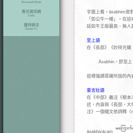
Download Eboks
香光資訊網
字面上看，āsabhiṃ
Links
「如公牛一樣」。在這
護持辦法
話如牛王般最高、無人
Donate Us
至上語
在《長部》《妙祥光耀・大
Āsabhin，即至上
這裡強調菩薩所說的內容是
豪言壯語
在《中部》義注《根本法門經
述，內容與《長部・大傳記
注》一個緬文依詞釋（nis
āsabhivācaṃ