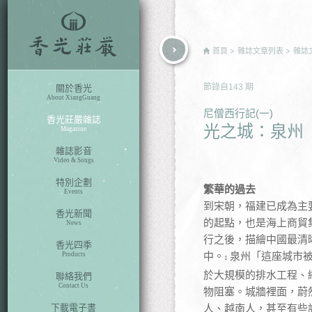
rch
首頁
雜誌文章列表
雜誌
節錄自
143
期
關於香光
About XiangGuang
尼僧西行記(一)
香光莊嚴雜誌
光之城：泉州
Magazine
雜誌影音
Video & Songs
特別企劃
繁華的過去
Events
到宋朝，福建已成為主
香光新聞
的起點，也是海上商貿
News
行之後，描繪中國最清
香光四季
中。
泉州「這座城市被
Products
1
於大規模的排水工程、
聯絡我們
Contact Us
物阻塞。城牆裡面，蔚
下載電子書
人、越南人，甚至有些