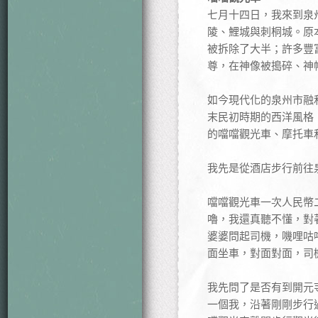
七月十四日，我來到泉
陵、鯉城與刺桐城。原
被拆除了大半；許多豐
尊，在神像被搗碎、神
如今現代化的泉州市融
末民初時期的西洋風格
的噹噹觀光車、摩托車
我先是從酒店步行前往
噹噹觀光車一次人民幣
嚕，我還真聽不懂，對
婆婆問起司機，嘰哩咕
面坐車，對面對面，司
我先問了是否有到開元
一個我，沿著剛剛步行