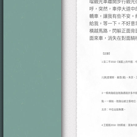
噹觀光車離開步行觀光
呼，突然，車停大道中
轎車，讓我有些不安。
給我，等一下。不好意
橫越馬路，閃躲正面背
面來車，消失在對面騎
【註腳】
1 梁二平2018《海圖上的中國
2 [美]查爾斯．曼恩(著)，朱菲
3 一條商路經由陸路通過許多
點。一開始，陸路佔據主導地位，直
北京：中信出版集團。
4 王銘銘2018《刺桐城：濱海