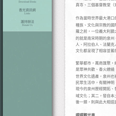
Download Eboks
真寺、三個基督教堂（
香光資訊網
Links
作為當時世界最大港口
護持辦法
種族、文化與宗教的國
Donate Us
羅之前，一位義大利猶
的就是南宋時期的泉州
人、阿拉伯人、法蘭克
文化都呈現了相容並蓄
繁華都市，萬商匯聚，
是眾神共歡、香火繚繞
世界文化遺產，泉州也
民眾生活中，有關神明
現今的泉州歷經開拓、
域文化；其二，發自本
後一類，則與此大相逕
噹噹觀光車