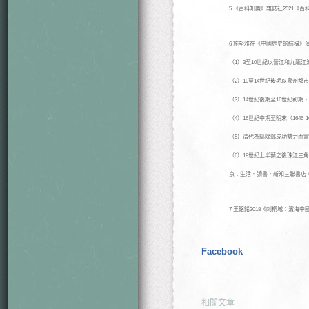
5 《百科知識》雜誌社2021《
6 施堅雅在《中國歷史的結構
（1）3至10世紀以晉江和九龍
（2）10至14世紀後期以泉州
（3）14世紀後期至16世紀初
（4）16世紀中期至明末（164
（5）清代為驅除鄭成功勢力而
（6）18世紀上半葉之後珠江三
京：生活．讀書．新知三聯書店
7 王銘銘2018《刺桐城：濱
Facebook
相關文章