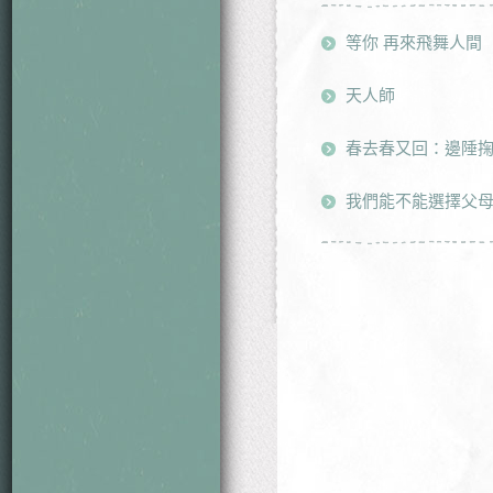
等你 再來飛舞人間
天人師
春去春又回：邊陲掬
我們能不能選擇父