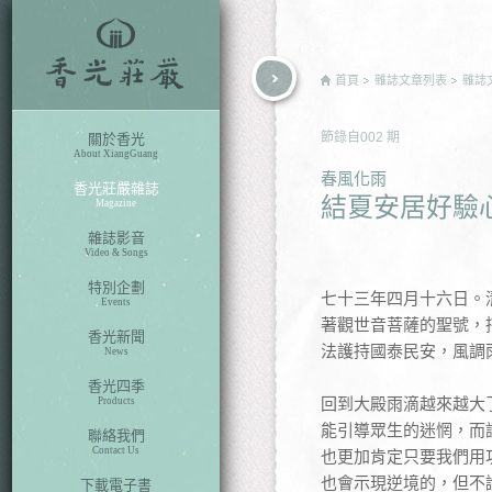
rch
首頁
雜誌文章列表
雜誌
節錄自
002
期
關於香光
About XiangGuang
春風化雨
香光莊嚴雜誌
結夏安居好驗
Magazine
雜誌影音
Video & Songs
特別企劃
七十三年四月十六日。
Events
著觀世音菩薩的聖號，
香光新聞
法護持國泰民安，風調
News
香光四季
回到大殿雨滴越來越大
Products
能引導眾生的迷惘，而
聯絡我們
Contact Us
也更加肯定只要我們用
也會示現逆境的，但不
下載電子書