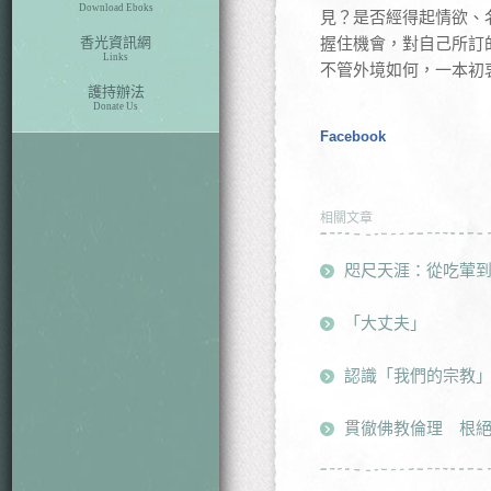
Download Eboks
見？是否經得起情欲、
香光資訊網
握住機會，對自己所訂
Links
不管外境如何，一本初
護持辦法
Donate Us
Facebook
相關文章
咫尺天涯：從吃葷
「大丈夫」
認識「我們的宗教」
貫徹佛教倫理 根