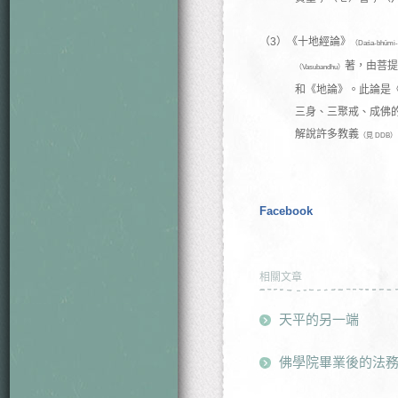
（3）《十地經論》
（Daśa-bhūm
著，由菩提
（Vasubandhu）
和《地論》。此論是
三身、三聚戒、成佛
解說許多教義
（見 DDB）
Facebook
相關文章
天平的另一端
佛學院畢業後的法