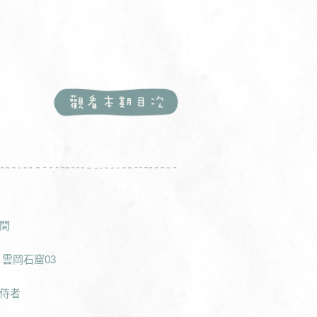
間
 雲岡石窟03
侍者