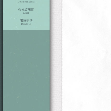
Download Eboks
香光資訊網
Links
護持辦法
Donate Us
本期目次