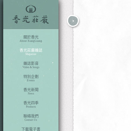
fb
search
關於香光
About XiangGuang
香光莊嚴雜誌
Magazine
雜誌影音
Video & Songs
特別企劃
Events
香光新聞
News
香光四季
Products
聯絡我們
Contact Us
下載電子書