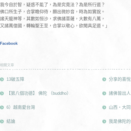
我今自於智，疑惑不能了，為是究竟法？為是所行道？
佛口所生子，合掌瞻仰待，願出微妙音，時為如實說。
諸天龍神等，其數如恒沙，求佛諸菩薩，大數有八萬，
又諸萬億國，轉輪聖王至，合掌以敬心，欲聞具足道。」
Facebook
相關文章
13破五障
分享的喜悅
【第八個功德】 佛陀 （buddho）
諸佛皆出人
6）越南愛台灣
山西・大同
結論
我是佛陀的