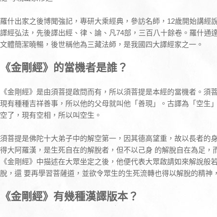
羅什出家之後博聞強記，專研大乘經典，參訪名師，12歲開始講經說
譯經弘法，先後譯出經、律、論、凡74部，三百八十餘卷。羅什通
文體簡潔曉暢，後世稱他為三藏法師，是我國四大譯經家之一。
《金剛經》的當機者是誰？
《金剛經》是由須菩提啟問而有，所以須菩提是本經的當機者。須
現有種種吉祥善事，所以他的父母就叫他「善現」。古譯為「空生
空了，現有空相，所以叫空生。
須菩提是佛陀十大弟子中的解空第一，因其德高望重，故以長者的
得大阿羅漢，是生死自在的解脫者，但不以己身 的解脫自在為足，
《金剛經》中描述在大眾坐定之後，他便代表大眾啟請如來解說般
脫，還 要再學習菩薩道，並欲令眾生的生死流轉也得以解脫的精神
《金剛經》有幾種漢譯版本？