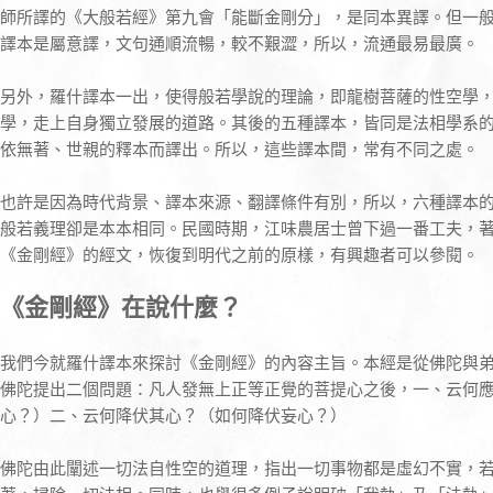
師所譯的《大般若經》第九會「能斷金剛分」，是同本異譯。但一
譯本是屬意譯，文句通順流暢，較不艱澀，所以，流通最易最廣。
另外，羅什譯本一出，使得般若學說的理論，即龍樹菩薩的性空學
學，走上自身獨立發展的道路。其後的五種譯本，皆同是法相學系
依無著、世親的釋本而譯出。所以，這些譯本間，常有不同之處。
也許是因為時代背景、譯本來源、翻譯條件有別，所以，六種譯本
般若義理卻是本本相同。民國時期，江味農居士曾下過一番工夫，
《金剛經》的經文，恢復到明代之前的原樣，有興趣者可以參閱。
《金剛經》在說什麼？
我們今就羅什譯本來探討《金剛經》的內容主旨。本經是從佛陀與
佛陀提出二個問題：凡人發無上正等正覺的菩提心之後，一、云何
心？）二、云何降伏其心？（如何降伏妄心？）
佛陀由此闡述一切法自性空的道理，指出一切事物都是虛幻不實，