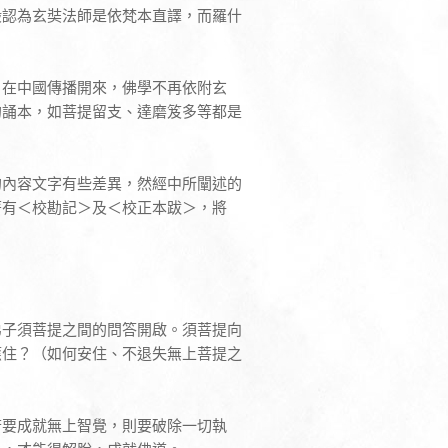
般認為玄奘法師是依梵本直譯，而羅什
，在中國傳播開來，佛學不再依附玄
的誦本，如菩提留支、達磨笈多等都是
的內容文字有些差異，然經中所闡述的
著有＜校勘記＞及＜校正本跋＞，將
弟子須菩提之間的問答開啟。須菩提向
應住？（如何安住、不退失無上菩提之
若要成就無上智覺，則要破除一切執