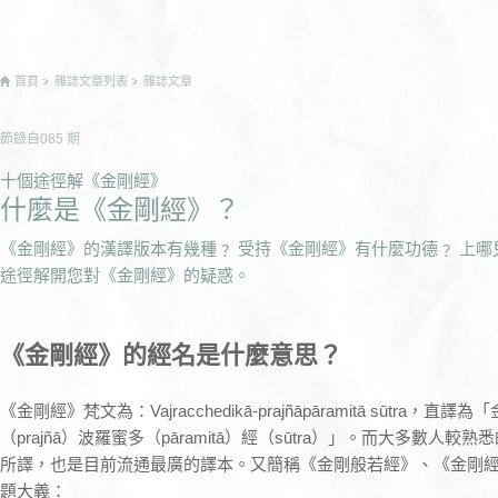
首頁
雜誌文章列表
雜誌文章
節錄自
085
期
十個途徑解《金剛經》
什麼是《金剛經》？
《金剛經》的漢譯版本有幾種﹖ 受持《金剛經》有什麼功德﹖ 上哪
途徑解開您對《金剛經》的疑惑。
《金剛經》的經名是什麼意思？
《金剛經》梵文為：Vajracchedikā-prajñāpāramitā sūtra，直譯
（prajñā）波羅蜜多（pāramitā）經（sūtra）」。而大多數
所譯，也是目前流通最廣的譯本。又簡稱《金剛般若經》、《金剛
題大義：