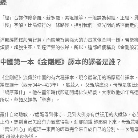
經
「經」音譯作修多羅、蘇多羅、素呾纜等，一般譯為契經、正經、
「徑」字解，比喻修行的一條路徑，指引我們一條光明的路徑而走
這部經闡釋般若智慧，而般若智慧強大的力量就像金剛一樣，若能
煩惱，超脫生死，到達涅槃的彼岸，所以，這部經便稱為《金剛般
中國第一本《金剛經》譯本的譯者是誰？
《金剛經》流傳於中國的有六種譯本，現今最常用的鳩摩羅什譯本
鳩摩羅什（西元344～413年），龜茲人， 父親鳩摩炎，母親是龜
「鳩摩羅什」。他在童年時代即能開講佛法經義，大家敬他如年高德
所以，華語又譯為「童壽」。
羅什自幼聰敏，7歲隨母到佛寺，見到大佛旁有供飯用的大鐵缽，心
上時，想到自己怎麼有力氣拿得動，剎那間鐵 缽壓倒下來，母親驚
「萬法唯心」的道理—東西的輕重完全來自於自己的分別。一次隨
隨 母親出家修道。