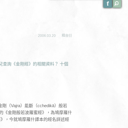
2006.03.20
釋自衍
兒查詢《金剛經》的相關資料？ 十個
為「金剛（Vajra）能斷（cchedikā）般若
人較熟悉的《金剛般若波羅蜜經》，為鳩摩羅什
經》，今就鳩摩羅什譯本的經名詳述經