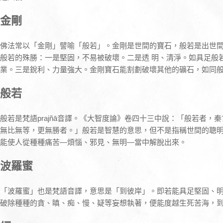
金剛
佛法常以「金剛」譬喻「般若」。金剛是世間的寶石，般若是出世
般若的殊勝：一是堅固，不易被破壞。二是透 明、清淨。如具足般
業。三是銳利、力量強大。金剛寶石能割劃破壞其他的礦石，如同
般若
般若是梵語prajñā音譯。《大智度論》卷四十三中說：「般若者，
無比無等，更無勝者。」般若是智慧的意思，但不是指稱世間的聰
能使人從種種痛苦—煩惱、邪見、無明—當中解脫出來。
波羅蜜
「波羅蜜」也是梵語音譯，意思是「到彼岸」。即若能具足堅固、
破除種種的貪、瞋、痴、慢、疑等妄想執著，便能度越生死苦海，