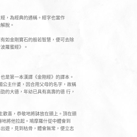
貫經，為經典的通稱。經字也當作
向解脫。
擁有如金剛寶石的般若智慧，便可去除
若波羅蜜經》。
，也是第一本漢譯《金剛經》的譯本。
茲國公主什婆，因合用父母的名字，故稱
劭的大德，年幼已具有高壽的德 行，
生歡喜，恭敬地將缽放在頭上。頂在頭
嚇地將他拉起。鳩摩羅什從中體會到
母出遊，見到枯骨，體會無常，便立志