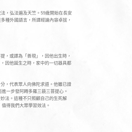
法，弘法遍及天竺。59歲開始在長安
達多種外國語言，所譯經論內容卓拔，
菩提，或譯為「善現」，因他出生時，
」，因他誕生之時，家中的一切器具都
身分，代表眾人向佛陀求道。他雖已證
而進一步發阿耨多羅三藐三菩提心。
若妙法。這種不只照顧自己的生死解
，值得我們大眾學習效法。