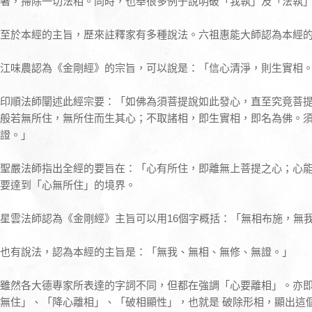
著，掃除一切法相。同時，也舉很多例子說明破「我執」及「法執
至於本經的主旨，歷來註釋家有多種說法。六祖惠能大師認為本經
江味農認為《金剛經》的宗旨，可以說是：「信心清淨，則生實相
印順法師闡述此經宗要：「如佛為須菩提說如此發心，直至究竟菩
般若無所住，無所住而生其心；不取諸相，即生實相，即名為佛。
證。」
聖嚴法師指出全經的要旨在：「心有所住，即離無上菩提之心；心
要達到「心無所住」的境界。
星雲法師認為《金剛經》主旨可以用16個字概括：「無相布施，無
也有說法，認為本經的主旨是：「無我、無相、無修、無證。」
雖然各大德專家所表達的字詞不同，但都在強調「心要離相」。亦
無住」、「降心離相」、「破相顯性」，也就是 破除形相，顯出這