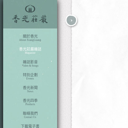
fb
search
關於香光
About XiangGuang
香光莊嚴雜誌
Magazine
雜誌影音
Video & Songs
特別企劃
Events
香光新聞
News
香光四季
Products
聯絡我們
Contact Us
下載電子書