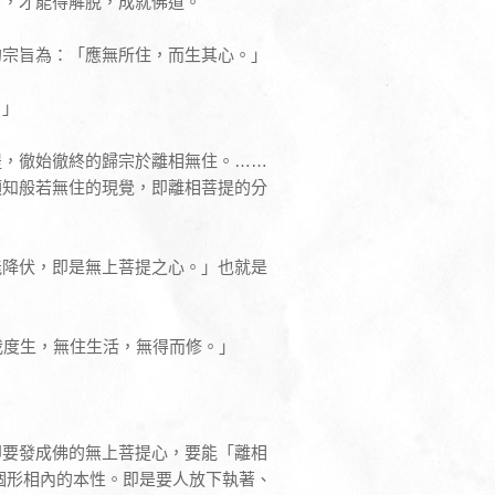
」，才能得解脫，成就佛道。
的宗旨為：「應無所住，而生其心。」
。」
提，徹始徹終的歸宗於離相無住。……
須知般若無住的現覺，即離相菩提的分
能降伏，即是無上菩提之心。」也就是
我度生，無住生活，無得而修。」
即要發成佛的無上菩提心，要能「離相
個形相內的本性。即是要人放下執著、