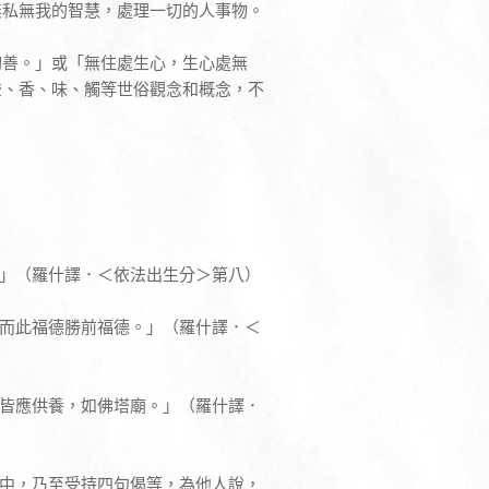
無私無我的智慧，處理一切的人事物。
切善。」或「無住處生心，生心處無
聲、香、味、觸等世俗觀念和概念，不
。」（羅什譯．＜依法出生分＞第八）
，而此福德勝前福德。」（羅什譯．＜
羅皆應供養，如佛塔廟。」（羅什譯．
經中，乃至受持四句偈等，為他人說，