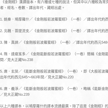
《金剛經》漢譯版本，有六種或七種的說法，但其中以六種較為常
者、經名、卷數、譯出年代、藏經出處。
1. 姚秦．鳩摩羅什／《金剛般若波羅蜜經》（一卷）／譯出年代約西元4
2. 北魏．菩提流支／《金剛般若波羅蜜經》（一卷）／譯出年代約西元5
3. 陳．真諦／《金剛般若波羅蜜經》（一卷）／譯出年代約西元548～5
4. 隋．達磨笈多／《金剛能斷般若波羅蜜經》（一卷）簡稱《金剛能
間／見大正藏No.238
5. 唐．玄奘／《能斷金剛般若波羅蜜經》（一卷），即《大般若波羅
出年代約西元645～663年間／見大正藏No.220
6. 唐．義淨／《能斷金剛般若波羅蜜經》（一卷），略稱《能斷金剛
／見大正藏No.239
以上六種譯本，以鳩摩羅什的譯本流通最廣。除了這是《金剛經》