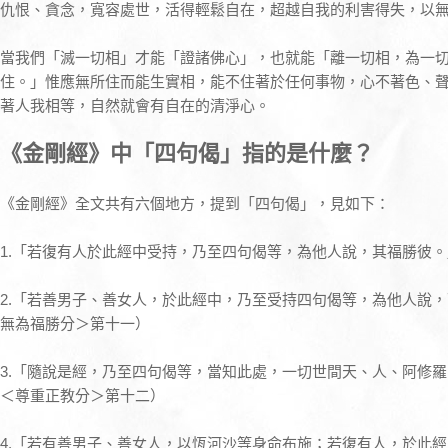
仇恨、貪念，寬容處世，活得輕鬆自在，超越自我的利害得失，以
當我們「滅一切相」才能「證諸佛心」，也就能「離一切相，為一
住。」惟應無所住而能生實相，能不住著於任何事物，心不著色、
著人我相等，自然就會有自在的清淨心。
《金剛經》中「四句偈」指的是什麼？
《金剛經》全文共有六個地方，提到「四句偈」，見如下：
1.「若復有人於此經中受持，乃至四句偈等，為他人說，其福勝彼
2.「若善男子、善女人，於此經中，乃至受持四句偈等，為他人說
無為福勝分＞第十一）
3.「隨說是經，乃至四句偈等，當知此處，一切世間天、人、阿修
＜尊重正教分＞第十二）
4.「若有善男子、善女人，以恆河沙等身命布施；若復有人，於此