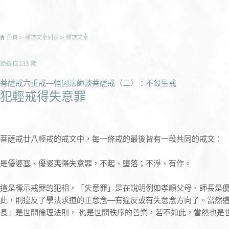
首頁
雜誌文章列表
雜誌文章
節錄自
133
期
菩薩戒六重戒—悟因法師談菩薩戒（二）：不殺生戒
犯輕戒得失意罪
菩薩戒廿八輕戒的戒文中，每一條戒的最後皆有一段共同的戒文：
是優婆塞、優婆夷得失意罪，不起、墮落；不淨、有作。
這是標示戒罪的犯相，「失意罪」是在說明例如孝順父母、師長是
此，則違反了學法求道的正意念—有違反或有失意念方向了。當然
長」是世間倫理法則， 也是世間秩序的善業，若不如此，當然也是