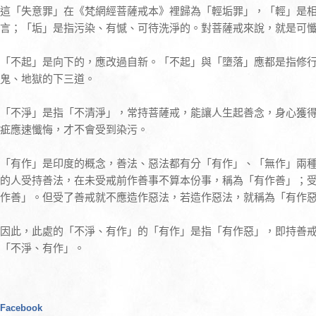
這「失意罪」在《梵網經菩薩戒本》裡歸為「輕垢罪」，「輕」是
言；「垢」是指污染、有憾、可待洗淨的。對菩薩戒來說，就是可
「不起」是向下的，應改過自新。「不起」與「墮落」應都是指修
鬼、地獄的下三道。
「不淨」是指「不清淨」，常持菩薩戒，能讓人生起善念，身心獲
疵應速懺悔，才不會受到染污。
「有作」是印度的概念，善法、惡法都有分「有作」、「無作」兩
的人受持善法，在未受戒前作善事不算本份事，稱為「有作善」；
作善」。但受了善戒就不應造作惡法，若造作惡法，就稱為「有作
因此，此處的「不淨、有作」的「有作」是指「有作惡」，即持善
「不淨、有作」。
Facebook