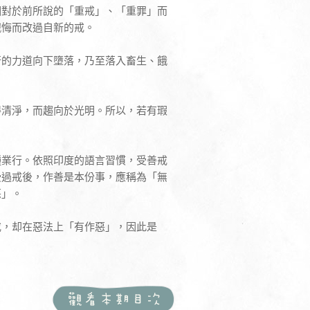
相對於前所說的「重戒」、「重罪」而
懺悔而改過自新的戒。
行的力道向下墮落，乃至落入畜生、餓
得清淨，而趨向於光明。所以，若有瑕
種業行。依照印度的語言習慣，受善戒
受過戒後，作善是本份事，應稱為「無
惡」。
戒，却在惡法上「有作惡」，因此是