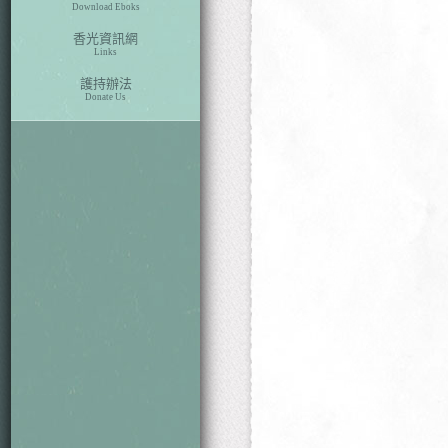
Download Eboks
香光資訊網
Links
護持辦法
Donate Us
本期目次