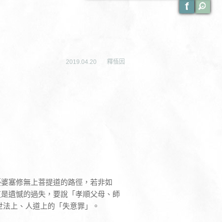
2019.04.20
釋悟因
優婆塞修無上菩提道的路徑，若非如
這是遺憾的過失，要說「孝順父母、師
世法上、人道上的「失意罪」。