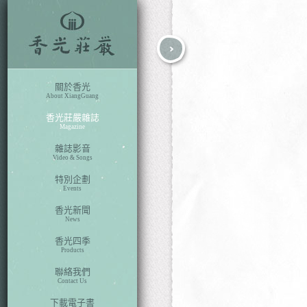
fb
search
關於香光
About XiangGuang
香光莊嚴雜誌
Magazine
雜誌影音
Video & Songs
特別企劃
Events
香光新聞
News
香光四季
Products
聯絡我們
Contact Us
下載電子書