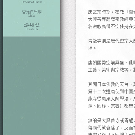
Download Eboks
香光資訊網
唐玄宗時期，密教「開元三
Links
大興善寺翻譯密教經典
護持辦法
名密教高僧不空住持在大興
Donate Us
青龍寺則是唐代密宗大師
場。
唐朝國勢空前興盛，此時
工藝、美術與宗教等，
其間日本佛教的天台、真言
第十二次遣唐使到中國
龍寺從惠果大師學法，
運、圓珍、宗睿）都曾
無論是大興善寺或青龍寺
傳兩代就衰落了，反而
唐密又從日本回歸與藏