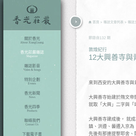
rch
首頁
雜誌文章列表
雜誌
節錄自
132
期
關於香光
About XiangGuang
敦煌紀行
香光莊嚴雜誌
12大興善寺
Magazine
雜誌影音
Video & Songs
特別企劃
來到西安的大興善寺與
Events
香光新聞
大興善寺始建於隋文帝
News
就取「大興」二字與「
香光四季
Products
大興善寺建成後， 就
聯絡我們
Contact Us
鎮、洪遵、曇遷入京為
先後有那連提黎耶舍、
下載電子書