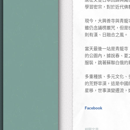
學習密宗，對於近代佛
現今，大興善寺與青龍
雖仍念誦楞嚴咒，但是
則有漢、日融合之風。
當天最後一站是青龍寺
的公園內，據說春、夏
服裝，跳著蘇聯白俄的
多重種族、多元文化、
的荒野旱漠，這是中國
星移，世事演變遷流，
Facebook
相關文章