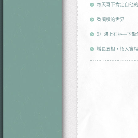
每天寫下肯定自他
香噴噴的世界
9）海上石林—下龍
增長五根，悟入實相