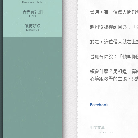
Download Eboks
香光資訊網
當時，有一位僧人問趙
Links
護持辦法
趙州從諗禪師回答：「
Donate Us
於是，這位僧人就在上
普願禪師說：「他叫你
領會什麼？馬祖道一禪
心境跟教學的主張，只
Facebook
相關文章