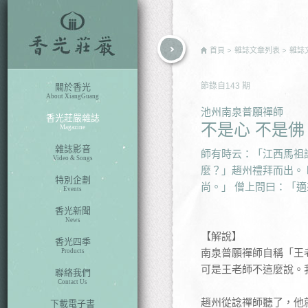
rch
首頁
雜誌文章列表
雜誌
節錄自
143
期
關於香光
About XiangGuang
池州南泉普願禪師
香光莊嚴雜誌
不是心 不是佛
Magazine
雜誌影音
師有時云：「江西馬祖
Video & Songs
麼？」趙州禮拜而出。
特別企劃
尚。」 僧上問曰：「
Events
香光新聞
News
【解說】
香光四季
南泉普願禪師自稱「王
Products
可是王老師不這麼說。
聯絡我們
Contact Us
趙州從諗禪師聽了，他
下載電子書