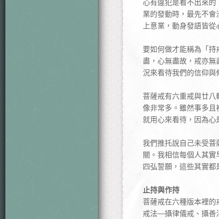
心有違犯是看不出來的
業的發動時，最先不會
上意業，動身發語皆從
要如何做才能稱為「持
盡，心無盡故，戒亦無
況來看待我們的信仰與
菩薩戒有六重戒與廿八
像非常多。雖然事多且
就用心來看待，因為心
我們推托說自己未受菩
關。我相信每個人其實
四弘誓願，這些其實都
止持與作持
菩薩戒在六種版本裡的
戒法—攝律儀戒、攝善