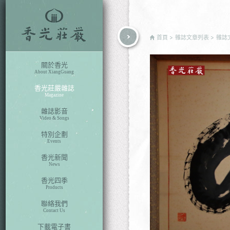
rch
首頁
雜誌文章列表
雜誌
關於香光
About XiangGuang
香光莊嚴雜誌
Magazine
雜誌影音
Video & Songs
特別企劃
Events
香光新聞
News
香光四季
Products
聯絡我們
Contact Us
下載電子書