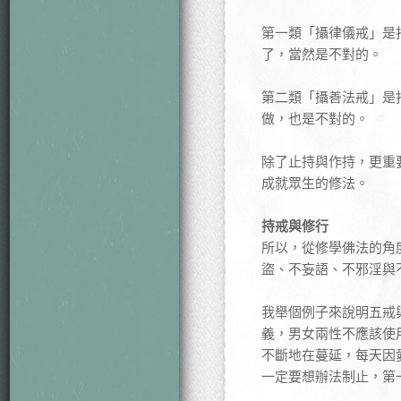
第一類「攝律儀戒」是
了，當然是不對的。
第二類「攝善法戒」是
做，也是不對的。
除了止持與作持，更重
成就眾生的修法。
持戒與修行
所以，從修學佛法的角
盜、不妄語、不邪淫與
我舉個例子來說明五戒
義，男女兩性不應該使
不斷地在蔓延，每天因
一定要想辦法制止，第