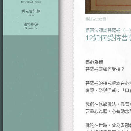
Download Eboks
香光資訊網
Links
節錄自
132
期
護持辦法
Donate Us
悟因法師談菩薩戒（一
12如何受持菩
盡心為體
菩薩戒要如何受持？
菩薩戒的持戒根本在心
有殺、盜與淫戒；「口
我們在修學佛法，儘管
要盡心為體，心有動念
佛陀在世時，曾為耆那