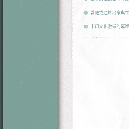
菩薩戒通於出家與
中印文化激盪的璀