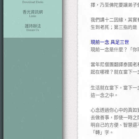
Download Eboks
擇，乃至佛陀要讓弟子
香光資訊網
Links
我們講十二因緣，其實
護持辦法
生到老死；第三指的是
Donate Us
現前一念 具足三世
現前一念是什麼？「你
當年尼僧團翻譯泰國老
起在哪裡？就在當下一
生活就在當下，當下一
這一念之中。
心念透過你心中的真如
去做善事，即使一時之
明自己的方便、智慧還
「轉」字。