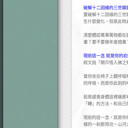
破解十二因緣的三世鎖
要破解十二因緣的三世
生什麼變化，但是此時
清楚體認萬事萬物都在
畫？要不要做年度規畫
現前這一念 就是你的初
經文說「開示悟入佛之
當你坐在椅子上觀呼吸
的呼吸，而是你此刻的
若是感覺身體這裡痛那
「轉」的方法。和自己
現前的這一念，就是你
樣的一剎那用功。山河