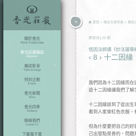
rch
首頁
雜誌文章列表
雜誌
節錄自
139
期
關於香光
About XiangGuang
悟因法師講《妙法蓮華經
香光莊嚴雜誌
‹ 8 › 十二因緣
Magazine
雜誌影音
Video & Songs
特別企劃
我們因為十二因緣而在
Events
這十二因緣讓我們了解
香光新聞
News
十二因緣談到了從出生
香光四季
看到人家穿紅色衣服，
Products
聯絡我們
Contact Us
但為什麼要把自己的好
己出發點是善的，問題
下載電子書