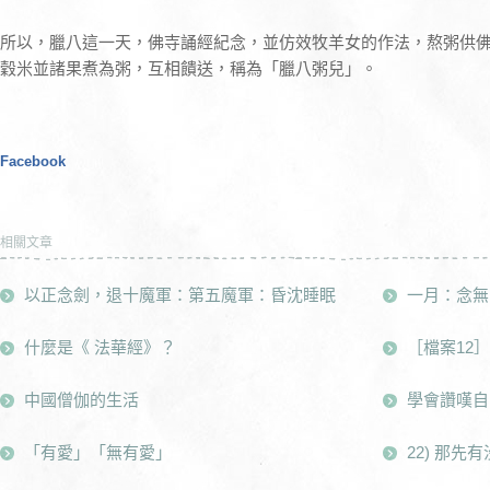
所以，臘八這一天，佛寺誦經紀念，並仿效牧羊女的作法，熬粥供
穀米並諸果煮為粥，互相饋送，稱為「臘八粥兒」。
Facebook
相關文章
以正念劍，退十魔軍：第五魔軍：昏沈睡眠
一月：念無
什麼是《 法華經》？
［檔案12
中國僧伽的生活
學會讚嘆自
「有愛」「無有愛」
22) 那先