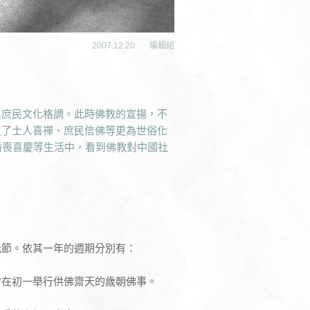
2007.12.20
編輯組
與庶民文化格調。此時佛教的宣揚，不
生了士人喜禪、庶民信佛等更為世俗化
婚喪喜慶等生活中，看到佛教對中國社
元節。依其一年的週期分別有：
會在初一舉行供佛齋天的歲朝佛事。