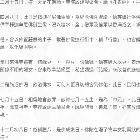
二月十五日：這一天是花朝節。寺院啟建涅槃會，講《孔雀經》，
四月八日：此日是釋迦牟尼佛聖誕，為紀念佛陀聖誕，佛寺舉行浴
供奉釋迦牟尼佛誕生像，浸以糖水，全寺僧眾及信眾以香湯浴之，
僧人會以佈置莊嚴的車子，載著佛像巡行街市，稱「行像」。也會
誦，以化緣財物。
當日來佛寺還有「結緣豆」。一粒豆一句佛號，佛寺給人以豆，表
關係不順的婦女，會來取拿結緣豆，希望通過「結緣」來改善家庭
二是施浴佛湯。飲浴佛水，可使人更真切體會到佛佑。此日，民間
七月十五日：相傳地官赦罪，該神七月十五生，是為「中元」。此
祖，薦奠祖考。寺裡啟建盂蘭盆會，諷經施食，追薦亡靈。亦有放
魂。
十二月初八日：俗稱臘八，是佛成道日。佛陀在喝了牧羊女乳糜狀
道。