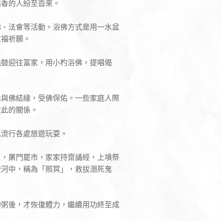
拈香的人紛至沓來。
佛、法會等活動。浴佛方式是用一水盆
求福祈願。
鐃鼓迎往富家，用小杓浴佛，提唱偈
示與佛結緣，受佛保佑。一些家庭人際
彼此的關係。
也流行各處旅遊玩耍。
日，屠門罷市，家家持齋誦經，上墳祭
燈河中，稱為「照冥」，救拔溺死鬼
的粥後，才恢復體力，繼續用功終至成