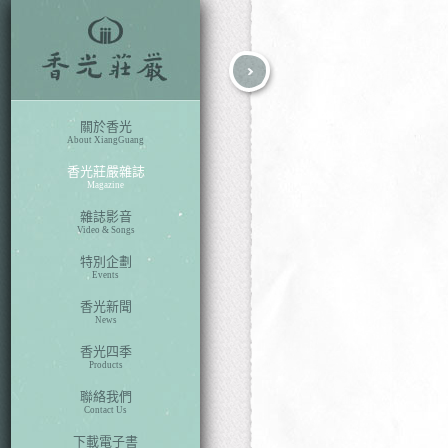
fb
search
關於香光
About XiangGuang
香光莊嚴雜誌
Magazine
雜誌影音
Video & Songs
特別企劃
Events
香光新聞
News
香光四季
Products
聯絡我們
Contact Us
下載電子書