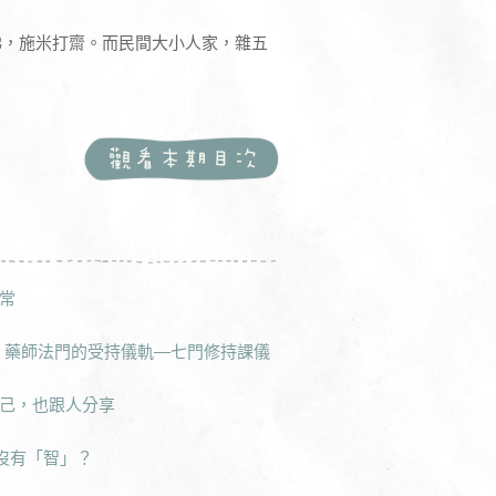
佛，施米打齋。而民間大小人家，雜五
常
］ 藥師法門的受持儀軌—七門修持課儀
己，也跟人分享
有沒有「智」？