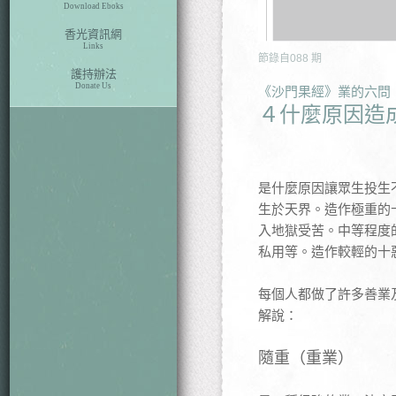
Download Eboks
香光資訊網
Links
節錄自
088
期
護持辦法
Donate Us
《沙門果經》業的六問
４什麼原因造
是什麼原因讓眾生投生
生於天界。造作極重的
入地獄受苦。中等程度
私用等。造作較輕的十
每個人都做了許多善業
解說：
隨重（重業）