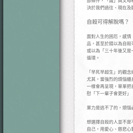
部條件，「識」與父母
決於我們過往、現在及
自殺可得解脫嗎？
面對人生的困厄，感情
品，甚至於錯以為自殺
或以為「三十年後又是
循環。
「早死早超生」的觀念
尤其，當強烈的煩惱纏
一樣會再呈現，單單把
慰「下一輩子會更好」
業力是逃不了的，煩惱
想選擇自殺的人並不是
自己，用愛心、慈悲心