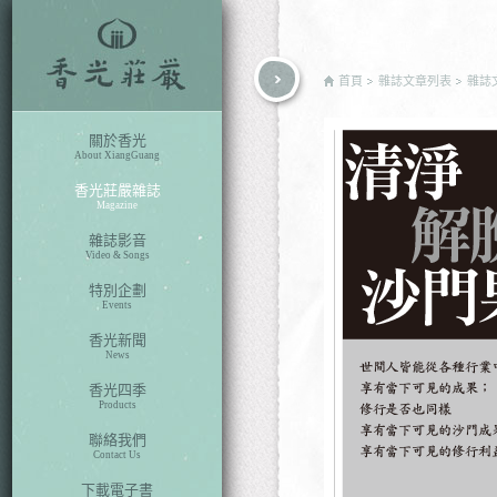
rch
首頁
雜誌文章列表
雜誌
關於香光
About XiangGuang
香光莊嚴雜誌
Magazine
雜誌影音
Video & Songs
特別企劃
Events
香光新聞
News
香光四季
Products
聯絡我們
Contact Us
下載電子書