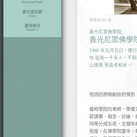
Download Eboks
香光資訊網
Links
節錄自
099
期
護持辦法
Donate Us
香光尼眾佛學院
香光尼眾佛學
1980 年元月五日，
信 徒有一千多人。不
山惟覺 等長老和尚。
悟因回想剛創校的情形
當時學院的老師、學僧
起讀書、報告、討論，
同學分成五班，五個年
但是，在佛學院當中，