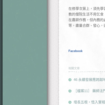
在修學次第上，須先學
教的僧院生活不用乞食
在農耕作務，但內務的
等，盡量合群、發心，
Facebook
相關文章
46 永續發展應跨越
［檔案11］ 藥師
增長五根，悟入實相