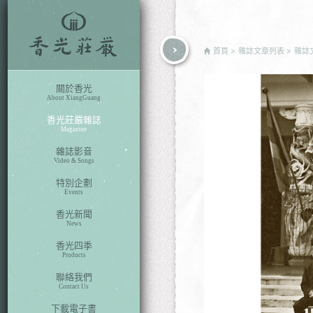
rch
首頁
雜誌文章列表
雜誌
關於香光
About XiangGuang
香光莊嚴雜誌
Magazine
雜誌影音
Video & Songs
特別企劃
Events
香光新聞
News
香光四季
Products
聯絡我們
Contact Us
下載電子書