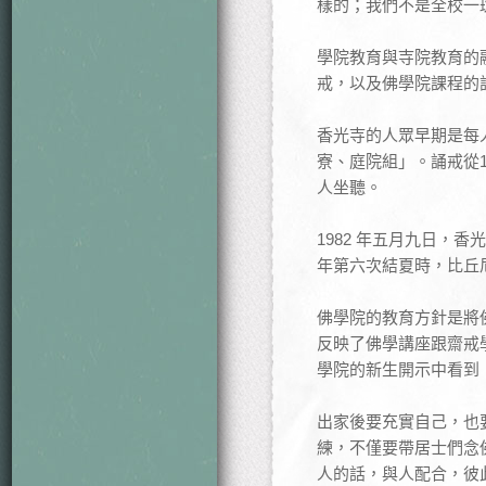
樣的；我們不是全校一
學院教育與寺院教育的
戒，以及佛學院課程的
香光寺的人眾早期是每
寮、庭院組」。誦戒從
人坐聽。
1982 年五月九日，
年第六次結夏時，比丘
佛學院的教育方針是將
反映了佛學講座跟齋戒
學院的新生開示中看到
出家後要充實自己，也
練，不僅要帶居士們念
人的話，與人配合，彼