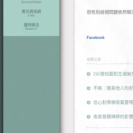
Download Eboks
香光資訊網
但性別歧視問題依然根
Links
護持辦法
Donate Us
Facebook
相關文章
2以覺知面對生滅無
不嫉：隨喜他人的
信心對學佛很重要
南泉普願禪師的影