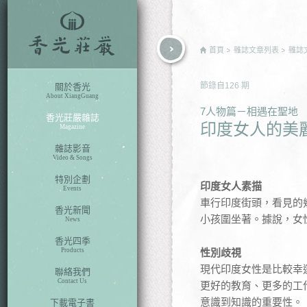
rch
首頁
雜誌文章列表
雜誌
節錄自
126
期
關於香光
About XiangGuang
7人物篇－相遇在聖地
香光莊嚴雜誌
印度女人的美
Magazine
雜誌影音
Video & Songs
特別企劃
印度女人素描
Events
車行印度街頭，看見的
香光新聞
小孩圍坐著。據說，女
News
香光四季
Products
性別歧視
現代印度女性是比較幸
聯絡我們
Contact Us
更好的教育、更多的工
意識到知識的重要性。
下載電子書