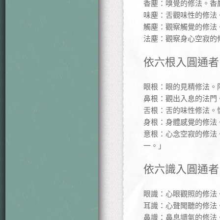
香塵：嗅覺的修法。香
味塵：舌觀味性的修法
觸塵：觀察觸覺的修法
法塵：觀察身心空寂的
依六根入圓通者
眼根：眼的見精修法。
鼻根：觀出入息的法門
舌根：舌的味性修法。
身根：身體感覺的修法
意根：心念空寂的修法
一。」
依六識入圓通者
眼識：心眼觀照的修法
耳識：心聲聞聽的修法
鼻識：鼻息調氣的修法