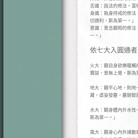
舌識：說法的修法。富
身識：執身持戒的修法
切通利，斯為第一。」
意識：意念觀照的修法
一。」
依七大入圓通者
火大：觀自身欲樂暖觸
寶燄，登無上覺，斯為
地大：觀平心地，則地
藏，虛妄發塵，塵銷智
水大：觀身體內外水性
斯為第一。」
風大：觀身心內外諸動