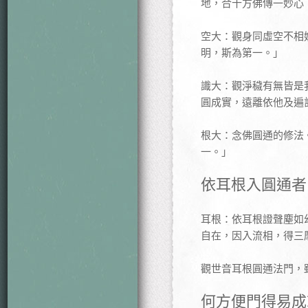
地，合十方佛傳一妙心
空大：觀身同虛空不相
明，斯為第一。」
識大：觀淨穢有無皆是
圓成實，遠離依他及遍
根大：念佛圓通的修法
一。」
依耳根入圓通者
耳根：依耳根證聲塵如
自在，因入流相，得三
觀世音耳根圓通法門，
何方便門得易成