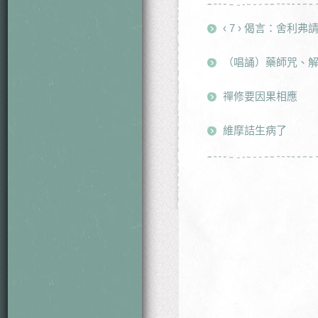
‹ 7 › 偈言：舍利弗
（唱誦）藥師咒、
禪修要因果相應
維摩詰生病了