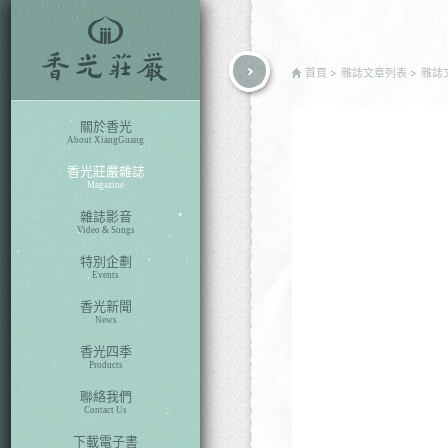
rch
首頁
雜誌文章列表
雜誌
關於香光
About XiangGuang
香光莊嚴雜誌
Magazine
雜誌影音
Video & Songs
特別企劃
Events
香光新聞
News
香光四季
Products
聯絡我們
Contact Us
下載電子書