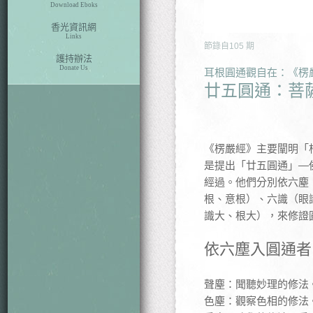
Download Eboks
香光資訊網
Links
節錄自
105
期
護持辦法
Donate Us
耳根圓通觀自在：《楞
廿五圓通：菩
《楞嚴經》主要闡明「
是提出「廿五圓通」—
經過。他們分別依六塵
根、意根）、六識（眼
識大、根大），來修證
依六塵入圓通者
聲塵：聞聽妙理的修法
色塵：觀察色相的修法