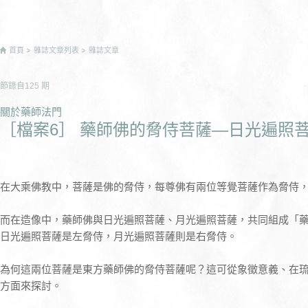
首頁
雜誌文章列表
雜誌文章
節錄自
125
期
關於藥師法門
［檔案6］ 藥師佛的脅侍菩薩—日光遍照
在大乘佛教中，菩薩是佛的脅侍，每尊佛有兩位等覺菩薩作為脅侍
而在造像中，藥師佛與日光遍照菩薩、月光遍照菩薩，共同組成「
日光遍照菩薩是左脅侍，月光遍照菩薩則是右脅侍。
為何這兩位菩薩是東方藥師佛的脅侍菩薩呢？這可從象徵意義、在
方面來探討。