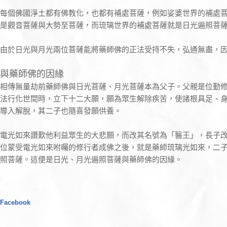
每個佛國淨土都有佛教化，也都有補處菩薩，例如娑婆世界的補處
是觀音菩薩與大勢至菩薩，而琉璃世界的補處菩薩就是日光遍照菩
由於日光與月光兩位菩薩能將藥師佛的正法受持不失，弘通無盡，
與藥師佛的因緣
相傳無量劫前藥師佛與日光菩薩、月光菩薩本為父子。父親是位勤
法行化世間時，立下十二大願，願為眾生解除疾苦，使諸根具足、
導入解脫，其二子也隨喜發願供養。
電光如來讚歎他利益眾生的大悲願，而改其名號為「醫王」，長子
位蒙受電光如來咐囑的修行者成佛之後，就是藥師琉璃光如來，二子
照菩薩。這便是日光、月光遍照菩薩與藥師佛的因緣。
Facebook