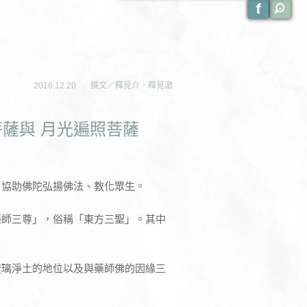
2016.12.20
撰文／釋見介．釋見澈
菩薩與 月光遍照菩薩
，協助佛陀弘揚佛法、教化眾生。
藥師三尊」，俗稱「東方三聖」。其中
琉璃淨土的地位以及與藥師佛的因緣三