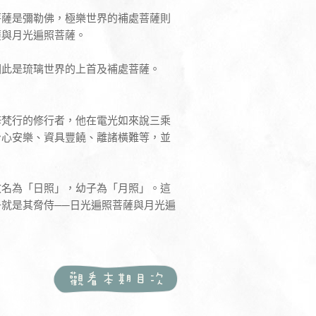
菩薩是彌勒佛，極樂世界的補處菩薩則
薩與月光遍照菩薩。
因此是琉璃世界的上首及補處菩薩。
修梵行的修行者，他在電光如來說三乘
身心安樂、資具豐饒、離諸橫難等，並
改名為「日照」，幼子為「月照」。這
就是其脅侍──日光遍照菩薩與月光遍