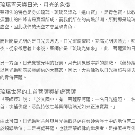
琉璃青天與日光、月光的象徵
藥師佛的特色是身如琉璃，琉璃又譯為「遠山寶」，是青色寶。佛
須彌山的四峰皆是寶類所成，而我們所在的南瞻部洲，所對即是琉
虛空，因此我們的天空才會呈現青色。
而世間最光明的是日光與月光，日光燦爛耀眼，充滿光明與熱力，
夜。從象徵意義上來說，藥師佛是「琉璃光如來」，此二菩薩猶如
另一方面，日光象徵光明的智慧，月光則象徵寧靜的慈悲，《藥師
以月光遍照表彰藥師佛的大慈悲。因此，大乘佛教以日光遍照菩薩
的脅侍菩薩。
琉璃世界的上首菩薩與補處菩薩
《藥師經》說：「於其國中，有二菩薩摩訶薩：一名日光遍照，二
首，次補佛處，悉能持彼世尊藥師琉璃光如來正法寶藏。」
由此可知，日光遍照菩薩與月光遍照菩薩在藥師佛淨土中的地位有
於領導地位；二是補處菩薩，也就是藥師佛的繼承者，是接著補登