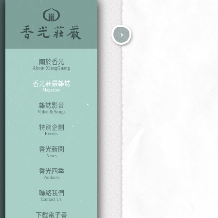
fb
search
關於香光
About XiangGuang
香光莊嚴雜誌
Magazine
雜誌影音
Video & Songs
特別企劃
Events
香光新聞
News
香光四季
Products
聯絡我們
Contact Us
下載電子書