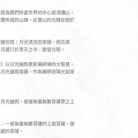
教認為我們所處世界的中心是須彌山，
璃寶所成的山峰。此寶山的光輝反射於
照徹世間；月光清涼而寧靜，照亮黑
日月運行於青天之中，散發光明。
經》以日光遍照表彰藥師佛的大智慧，
與月光遍照菩薩，作為藥師琉璃光如來
名月光遍照，是彼無量無數菩薩眾之上
二：一是無量無數菩薩的上首菩薩，居
佛處的菩薩。