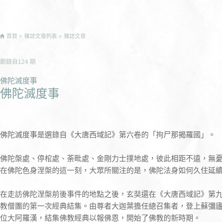
首頁
雜誌文章列表
雜誌文章
節錄自
124
期
佛陀滅度事
佛陀滅度事
佛陀滅度事是選錄自《大唐西域記》第六卷的「拘尸那揭羅國」。
佛陀槃處、停棺處、荼毗處、金剛力士撲地處，彼此相距不遠，無
在佛陀色身涅槃的這一刻，大眾所關注的是，佛陀法身如何久住延
在走訪佛陀涅槃前後事件的地點之後，玄奘還在《大唐西域記》第
教僧團的第一次經典結集。由尊者大迦葉擔任總召集者，登上蘇彌
位大阿羅漢，結集佛教經典以報佛恩，開始了佛教的新時期。