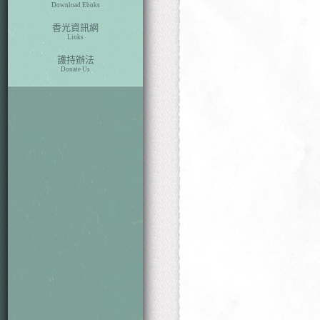
Download Eboks
香光資訊網
Links
護持辦法
本期目次
Donate Us