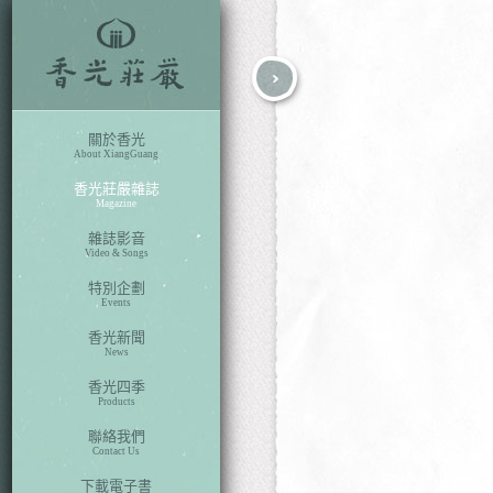
fb
search
關於香光
About XiangGuang
香光莊嚴雜誌
Magazine
雜誌影音
Video & Songs
特別企劃
Events
香光新聞
News
香光四季
Products
聯絡我們
Contact Us
下載電子書