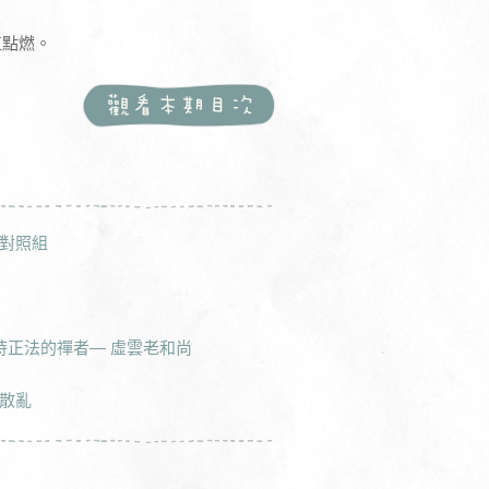
直點燃。
對照組
持正法的禪者— 虛雲老和尚
散亂