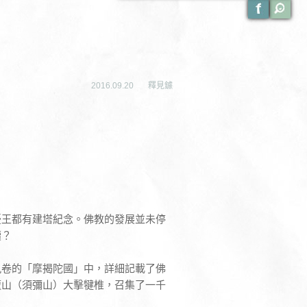
2016.09.20
釋見鐻
憂王都有建塔紀念。佛教的發展並未停
續？
九卷的「摩揭陀國」中，詳細記載了佛
廬山（須彌山）大擊犍椎，召集了一千