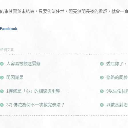
結束其實並未結束，只要佛法住世，照亮無明長夜的燈炬，就會一
Facebook
相關文章
人容易被觀念緊錮
委屈你了，
明因識果
修路的同參
1禪修是「心」的訓練與引導
9以生命住
37) 佛陀為何不一次教完佛法？
以數息對治