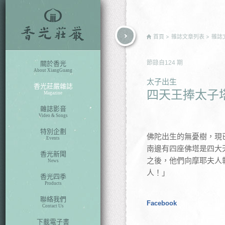
rch
首頁
雜誌文章列表
雜誌
節錄自
124
期
關於香光
About XiangGuang
太子出生
香光莊嚴雜誌
四天王捧太子
Magazine
雜誌影音
Video & Songs
特別企劃
佛陀出生的無憂樹，現
Events
南邊有四座佛塔是四大
香光新聞
之後，他們向摩耶夫人
News
人！」
香光四季
Products
聯絡我們
Facebook
Contact Us
下載電子書