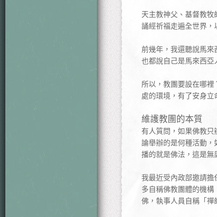
天主教神父、基督教牧
誦經祈福走遍全世界，
前幾年，我還聽說馬來
也都說自己是馬來西亞
所以，教團要設在哪裡
處的環境，有了安身立
維護教團的本質
有人質問，如果佛教只
論舉辦的是何種活動，
播的就是佛法，這是無
我最近受內政部邀請擔
多自稱佛教團體的機構
佛，執事人員自稱「禪