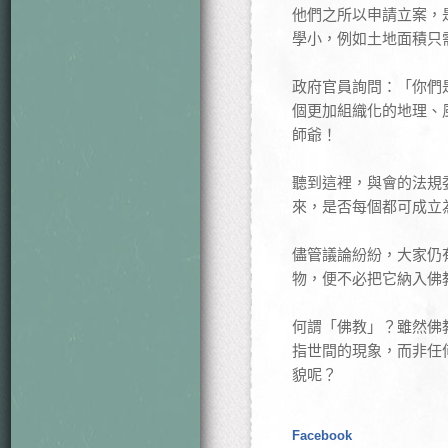
他們之所以申請立案，
學小，例如土地面積只
政府官員詢問：「你們
個更加組織化的地理、
師爺！
聽到這裡，與會的法規
來，是否每個都可成立
儘管議論紛紛，大家仍
物，便不必把它納入佛
何謂「佛教」？雖然佛
指世間的現象，而非任
貌呢？
Facebook