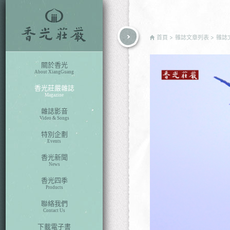
rch
首頁
雜誌文章列表
雜誌
關於香光
About XiangGuang
香光莊嚴雜誌
Magazine
雜誌影音
Video & Songs
特別企劃
Events
香光新聞
News
香光四季
Products
聯絡我們
Contact Us
下載電子書