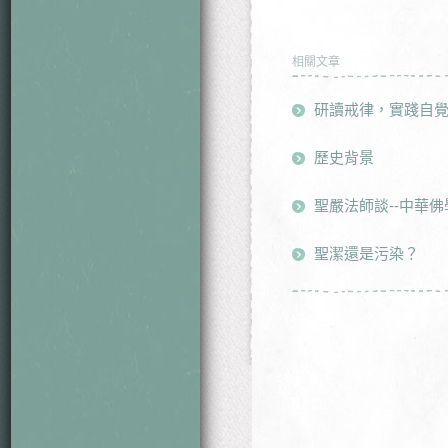
相關文章
研讀戒律，實踐自
歷史背景
聖嚴法師談--中華
聖潔還是污染？