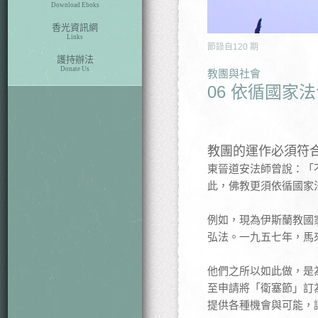
Download Eboks
香光資訊網
Links
節錄自
120
期
護持辦法
Donate Us
教團與社會
06 依循國家
教團的運作必須符
東晉道安法師曾說：「
此，佛教更須依循國家
例如，現為伊斯蘭教國
弘法。一九五七年，馬
他們之所以如此做，是
至申請將「衛塞節」訂
提供各種機會與可能，