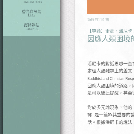
Download Eboks
香光資訊網
Links
節錄自
119
期
護持辦法
Donate Us
【導論】雷蒙．潘尼卡
因應人類困境
潘尼卡的對話思想一直
處理人類難題上的差異
Buddhist and Christian
回應人類困境的道路，
是可以彼此提醒，甚至
對於多元論現象，他的
是一篇極其重要的
輯）
話。根據潘尼卡的說法