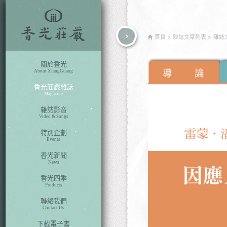
rch
首頁
雜誌文章列表
雜誌
關於香光
About XiangGuang
香光莊嚴雜誌
Magazine
雜誌影音
Video & Songs
特別企劃
Events
香光新聞
News
香光四季
Products
聯絡我們
Contact Us
下載電子書