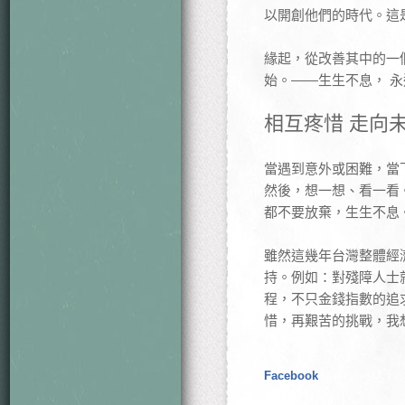
以開創他們的時代。這
緣起，從改善其中的一
始。——生生不息， 
相互疼惜 走向
當遇到意外或困難，當
然後，想一想、看一看
都不要放棄，生生不息
雖然這幾年台灣整體經
持。例如：對殘障人士
程，不只金錢指數的追
惜，再艱苦的挑戰，我
Facebook