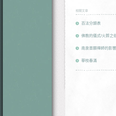
相關文章
百法分類表
佛教的儀式/火葬之
南泉普願禪師的影
華枝春滿