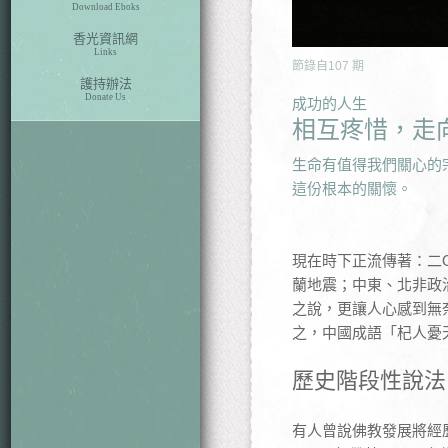
Download Eboks
香光資訊網
Links
節錄自
107
期
護持辦法
Donate Us
成功的人生
相互疼惜，走
生命有值得我們關心的
這份根本的關懷。
現在時下正流傳著：二
蘭地震；中東、北非政
之說，更讓人心感到無
之，中國成語「杞人憂
歷史階段性說法
有人曾說佛教發展將經