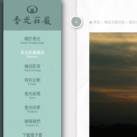
rch
首頁
雜誌文章列表
雜誌
關於香光
About XiangGuang
香光莊嚴雜誌
Magazine
雜誌影音
Video & Songs
特別企劃
Events
香光新聞
News
香光四季
Products
聯絡我們
Contact Us
下載電子書