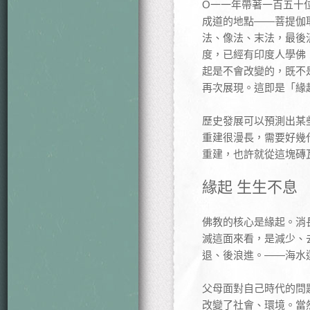
Ο一一年帶著一百五十
成道的地點——菩提伽
法、像法、末法，最後
度，已經有印度人學佛
起是不會改變的，既不
再次展現。這即是「緣
歷史發展可以預測出某
重建很漫長，需要好幾
重建，也許就從這塊磚
緣起 生生不息
佛教的核心是緣起。消
滅這面來看，是減少、
退、後浪進。——海水
父母面對自己時代的問
改變了社會、環境。當