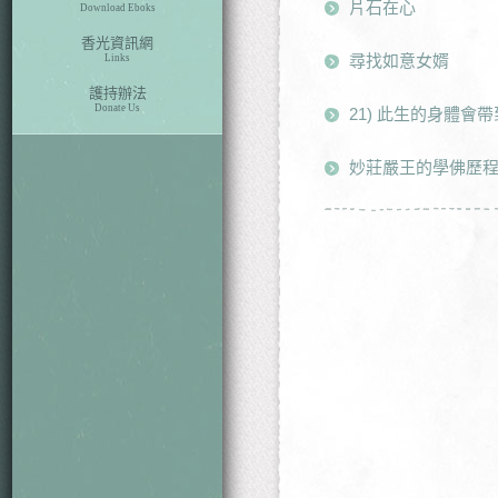
片石在心
Download Eboks
香光資訊網
尋找如意女婿
Links
護持辦法
Donate Us
21) 此生的身體會
妙莊嚴王的學佛歷