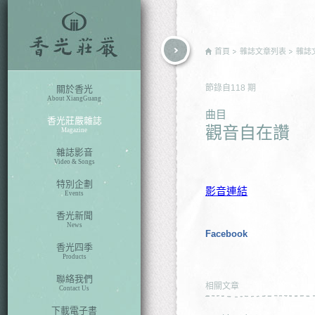
rch
首頁
雜誌文章列表
雜誌
節錄自
118
期
關於香光
About XiangGuang
曲目
香光莊嚴雜誌
觀音自在讚
Magazine
雜誌影音
Video & Songs
特別企劃
影音連結
Events
香光新聞
News
Facebook
香光四季
Products
聯絡我們
相關文章
Contact Us
下載電子書