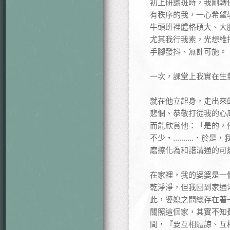
初上研讀班時，我剛轉
有秩序的我，一心希望
牛頭班裡體格碩大、大
尤其我行我素，光想維
手腳發抖、無計可施。
一次，課堂上我實在生
就在他立起身，走出來
悲憫、恭敬打從我的心
而能欣賞他：「是的，
不少‧.........
磨擦化為和諧溝通的可
在家裡，我的婆婆是一
乾淨淨，但我回到家通
此，婆媳之間總存在著
關照這個家，其實不知
間，『要互相體諒、互