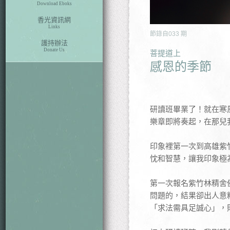
Download Eboks
香光資訊網
Links
節錄自
033
期
護持辦法
Donate Us
菩提道上
感恩的季節
研讀班畢業了！就在寒
樂章即將奏起，在那兒
印象裡第一次到高雄紫
忱和智慧，讓我印象極
第一次報名紫竹林精舍
問題的，結果卻出人意
「求法需具足誠心」，