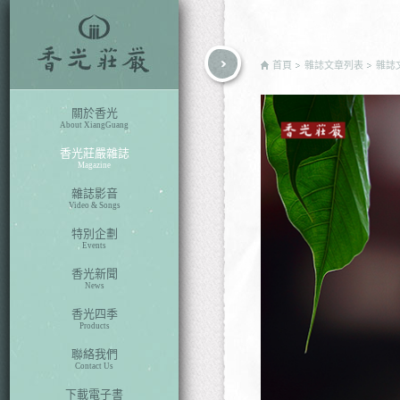
rch
首頁
雜誌文章列表
雜誌
關於香光
About XiangGuang
香光莊嚴雜誌
Magazine
雜誌影音
Video & Songs
特別企劃
Events
香光新聞
News
香光四季
Products
聯絡我們
Contact Us
下載電子書