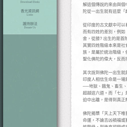
Download Eboks
解這個傳說的來由與個
香光資訊網
陀從一出生就有這麼「
Links
護持辦法
從印度的古文獻中可以
Donate Us
而有四姓的差別，例如
舍，從膝? 出生的是
其實四姓階級本來是社
族，是屬於統治階級，
聖化佛陀的偉大，反而
其次說到佛陀一出生就
印度人相信生命是一場
──地獄、餓鬼、畜生
超越這六道。而「七」
迫中出離，是得到真正
佛陀揭櫫「天上天下唯
命運，不論吉凶禍福或
姓階級，到後來卻變成