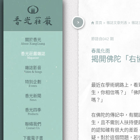
rch
首頁
雜誌文章列表
雜誌
節錄自
042
期
關於香光
About XiangGuang
春風化雨
香光莊嚴雜誌
揭開佛陀「右
Magazine
雜誌影音
Video & Songs
特別企劃
最近在學術網路上，看
Events
生，你相信嗎？」「佛
香光新聞
嗎？」
News
香光四季
在佛陀的傳記中，有關
Products
生，且不需別人扶持便
聯絡我們
Contact Us
的認知確有很大的差距
疑。對於這個問題，若
下載電子書